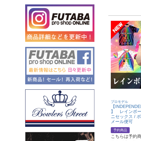
プロモデル
【INDEPEND
】 レインボーロ
ニセックス / 
メール便可
予約商品
こちらは予約