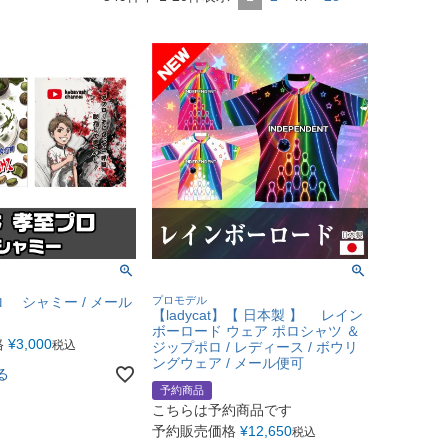
 シャミー / メール
プロモデル
【ladycat】【 日本製 】 レイン
ボーロード ウェア ポロシャツ ＆
格
¥
3,000
税込
ジップポロ / レディース / ボウリ
ングウェア / メール便可
る
予約商品
こちらは予約商品です
予約販売価格
¥
12,650
税込