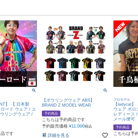
【ボウリングウェア ABS】
プロモデル
ENT】 【 日本製
【ladyca
BRAND Z MODEL WEAR
ード ウェア / ユ
ウェア ポロシ
ボウリングウェア /
予約商品
レディース /
メール便可
こちらは予約商品です
予約販売価格
¥
11,000
税込
予約商品
商品です
こちらは予
詳細を見る