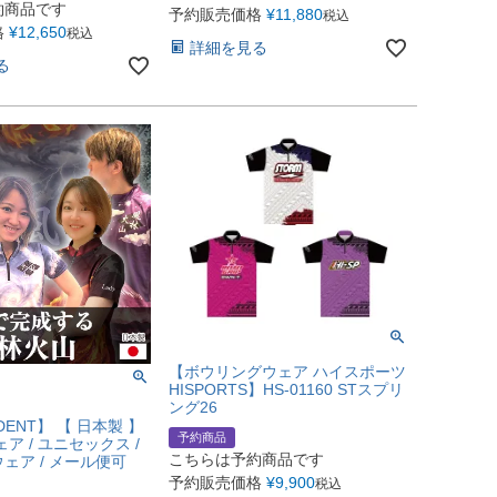
約商品です
予約販売価格
¥
11,880
税込
格
¥
12,650
税込
詳細を見る
る
【ボウリングウェア ハイスポーツ
HISPORTS】HS-01160 STスプリ
ング26
DENT】 【 日本製 】
予約商品
ア / ユニセックス /
こちらは予約商品です
ェア / メール便可
予約販売価格
¥
9,900
税込