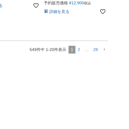
予約販売価格
¥
12,900
税込
る
詳細を見る
549
件中
1
-
20
件表示
1
2
…
28