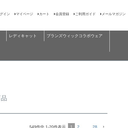
グイン
マイページ
カート
会員登録
ご利用ガイド
メールマガジン
レディキャット
ブランズウィックコラボウェア
商品
549
件中
1
-
20
件表示
1
2
…
28