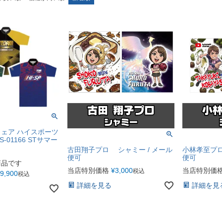
ェア ハイスポーツ
S-01166 STサマー
古田翔子プロ シャミー / メール
小林孝至プロ
便可
便可
商品です
当店特別価格
¥
3,000
当店特別価
税込
9,900
税込
詳細を見る
詳細を見