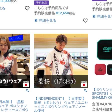
11,000
税込
予約商品
こちらは予
こちらは予約商品です
れる
予約販売価
予約販売価格
¥
12,650
税込
詳細を見
詳細を見る
【ボウリング
SPORTS
SHAMMY O
【INDEPENDENT】 【 日本製 】
【 日本製 】 墨桜
墨桜 （ぼくおう） ウェア / ユニセ
定価
¥
4,070
ウェア ポロシャツ
ックス / ボウリングウェア / メー
当店特別価
 レディース / ボウ
ル便可