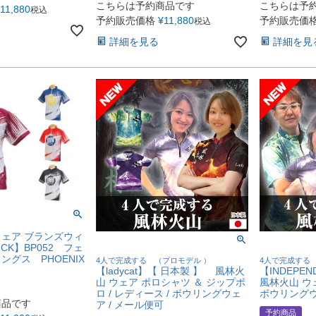
こちらは予約商品です
こちらは予
11,880
税込
予約販売価格
¥
11,880
予約販売価
税込
詳細を見る
詳細を見
ェア ブランズウィ
ICK】BP052 フェ
グス PHOENIX
4人で完成する （プロモデル ）
4人で完成する
【ladycat】【 日本製 】 風林火
【INDEPEN
山 ウェア ポロシャツ ＆ ジップポ
風林火山 ウェ
ロ / レディース / ボウリングウェ
ボウリングウ
商品です
ア / メール便可
予約商品