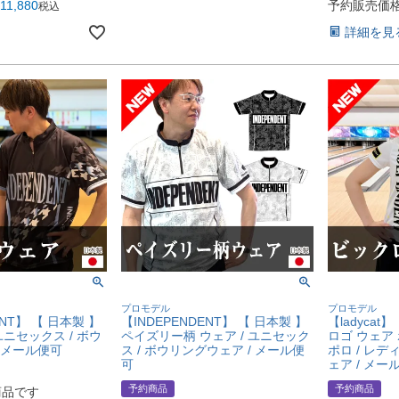
11,880
予約販売価
税込
詳細を見
プロモデル
プロモデル
ENT】 【 日本製 】
【INDEPENDENT】 【 日本製 】
【ladyca
ユニセックス / ボウ
ペイズリー柄 ウェア / ユニセック
ロゴ ウェア
 メール便可
ス / ボウリングウェア / メール便
ポロ / レデ
可
ェア / メー
予約商品
予約商品
商品です