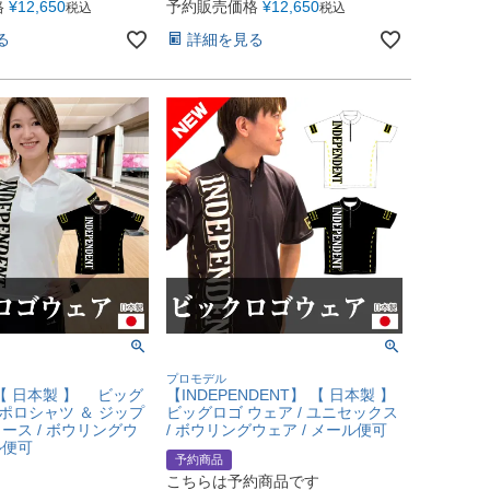
格
¥
12,650
予約販売価格
¥
12,650
税込
税込
る
詳細を見る
プロモデル
t】【 日本製 】 ビッグ
【INDEPENDENT】 【 日本製 】
 ポロシャツ ＆ ジップ
ビッグロゴ ウェア / ユニセックス
ィース / ボウリングウ
/ ボウリングウェア / メール便可
ル便可
予約商品
こちらは予約商品です