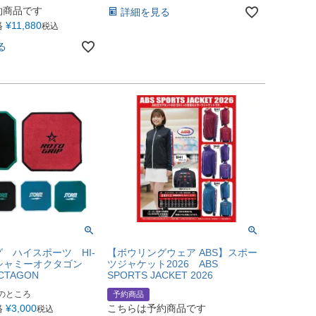
約商品です
詳細を見る
格
¥
11,880
税込
る
 ハイスポーツ HI-
【ボウリングウェア ABS】スポー
】シャミーオクタゴン
ツジャケット2026 ABS
CTAGON
SPORTS JACKET 2026
のところ
予約商品
格
¥
3,000
こちらは予約商品です
税込