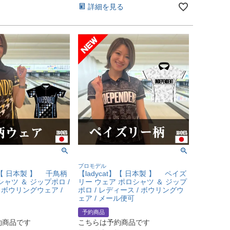
詳細を見る
プロモデル
t】【 日本製 】 千鳥柄
【ladycat】【 日本製 】 ペイズ
ャツ ＆ ジップポロ /
リー ウェア ポロシャツ ＆ ジップ
 ボウリングウェア /
ポロ / レディース / ボウリングウ
ェア / メール便可
予約商品
約商品です
こちらは予約商品です