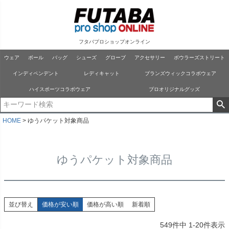
フタバプロショップオンライン
ウェア
ボール
バッグ
シューズ
グローブ
アクセサリー
ボウラーズストリート
インディペンデント
レディキャット
ブランズウィックコラボウェア
ハイスポーツコラボウェア
プロオリジナルグッズ
HOME
ゆうパケット対象商品
ゆうパケット対象商品
並び替え
価格が安い順
価格が高い順
新着順
549
件中
1
-
20
件表示