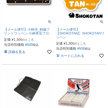
【メール便可】小林侍_刺繍プ
【メール便可】
リントワッペン-小林孝至プロ-
【SHOKOTAN】 SHOKOTANワ
ッペン
定価
¥
1,300
のところ
定価
¥
1,300
のところ
当店特別価格
¥
500
税込
当店特別価格
¥
500
税込
詳細を見る
カートに入れる