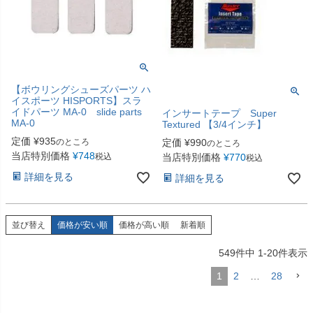
【ボウリングシューズパーツ ハ
イスポーツ HISPORTS】スラ
イドパーツ MA-0 slide parts
インサートテープ Super
MA-0
Textured 【3/4インチ】
定価
¥
935
定価
¥
990
のところ
のところ
当店特別価格
¥
748
当店特別価格
¥
770
税込
税込
詳細を見る
詳細を見る
並び替え
価格が安い順
価格が高い順
新着順
549
件中
1
-
20
件表示
1
2
…
28