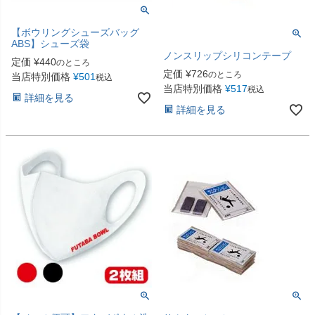
【ボウリングシューズバッグ
ABS】シューズ袋
ノンスリップシリコンテープ
定価
¥
440
のところ
定価
¥
726
のところ
当店特別価格
¥
501
税込
当店特別価格
¥
517
税込
詳細を見る
詳細を見る