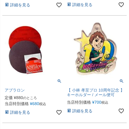
詳細を見る
詳細を見る
アブラロン
【 小林 孝至プロ 10周年記念 】
キーホルダー / メール便可
定価
¥
880
のところ
当店特別価格
¥
700
税込
当店特別価格
¥
680
税込
詳細を見る
詳細を見る