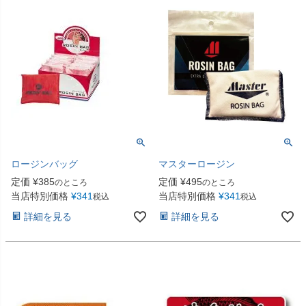
ロージンバッグ
マスターロージン
定価
¥
385
定価
¥
495
のところ
のところ
当店特別価格
¥
341
当店特別価格
¥
341
税込
税込
詳細を見る
詳細を見る