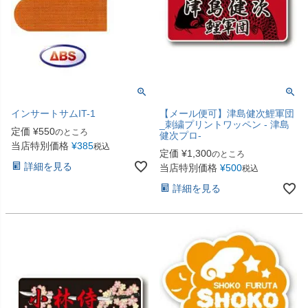
インサートサムIT-1
【メール便可】津島健次鯉軍団
_刺繍プリントワッペン - 津島
定価
¥
550
のところ
健次プロ-
当店特別価格
¥
385
税込
定価
¥
1,300
のところ
詳細を見る
当店特別価格
¥
500
税込
詳細を見る