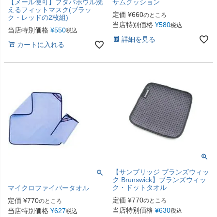
【メール便可】フタバボウル洗
サムクッション
えるフィットマスク(ブラッ
定価
¥
660
のところ
ク・レッドの2枚組)
当店特別価格
¥
580
税込
当店特別価格
¥
550
税込
詳細を見る
カートに入れる
【サンブリッジ ブランズウィッ
ク Brunswick】ブランズウィッ
ク・ドットタオル
マイクロファイバータオル
定価
¥
770
定価
¥
770
のところ
のところ
当店特別価格
¥
630
当店特別価格
¥
627
税込
税込