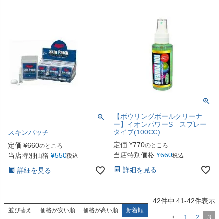
【ボウリングボールクリーナ
ー】イオンパワーS スプレー
タイプ(100CC)
スキンパッチ
定価
¥
770
定価
¥
660
のところ
のところ
当店特別価格
¥
660
当店特別価格
¥
550
税込
税込
詳細を見る
詳細を見る
42
件中
41
-
42
件表示
並び替え
価格が安い順
価格が高い順
新着順
1
2
3