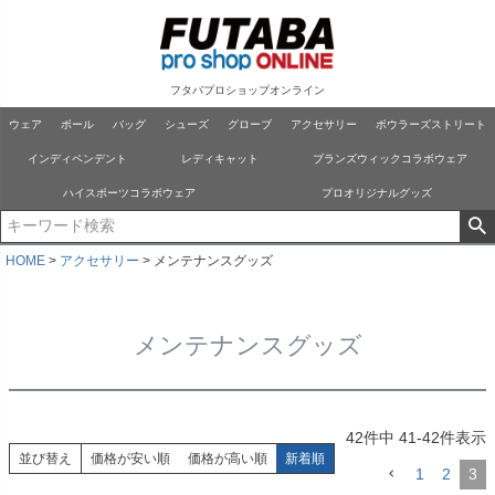
フタバプロショップオンライン
ウェア
ボール
バッグ
シューズ
グローブ
アクセサリー
ボウラーズストリート
インディペンデント
レディキャット
ブランズウィックコラボウェア
ハイスポーツコラボウェア
プロオリジナルグッズ
HOME
アクセサリー
メンテナンスグッズ
メンテナンスグッズ
42
件中
41
-
42
件表示
並び替え
価格が安い順
価格が高い順
新着順
1
2
3