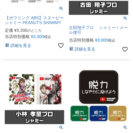
【ボウリング ABS】スヌーピー
シャミー PEANUTS SHAMMY
古田翔子プロ シャミー / メー
定価
¥
3,300
のところ
ル便可
当店特別価格
¥
3,300
税込
当店特別価格
¥
3,000
税込
詳細を見る
詳細を見る