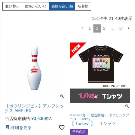
並び替え
価格が安い順
価格が高い順
新着順
151
件中
21
-
40
件表示
1
2
3
…
8
【ボウリングピン】アムフレッ
クス AMFLEX
2025年7月8日放送開始♪ ボウリングア
当店特別価格
¥
3,630
税込
ニメ Turkey!
【 Turkey! 】 Tシャツ
詳細を見る
予約商品