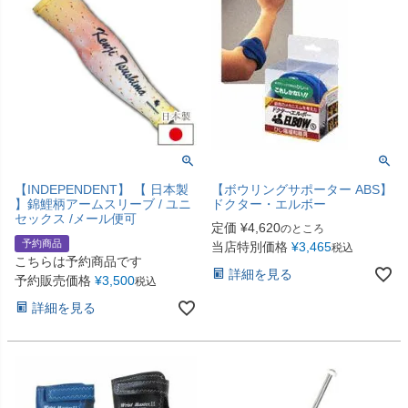
【INDEPENDENT】 【 日本製
【ボウリングサポーター ABS】
】錦鯉柄アームスリーブ / ユニ
ドクター・エルボー
セックス /メール便可
定価
¥
4,620
のところ
予約商品
当店特別価格
¥
3,465
税込
こちらは予約商品です
詳細を見る
予約販売価格
¥
3,500
税込
詳細を見る