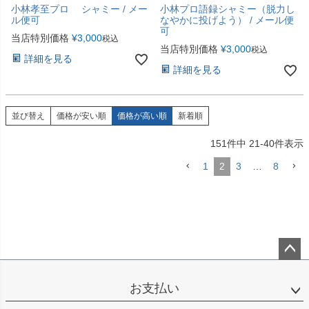
小林孝至プロ シャミー / メー
小林プロ語録シャミー（脱力し
ル便可
なやかに投げよう） / メール便
可
当店特別価格
¥
3,000
税込
当店特別価格
¥
3,000
税込
詳細を見る
詳細を見る
並び替え
価格が安い順
価格が高い順
新着順
151
件中
21
-
40
件表示
1
2
3
…
8
ペー
ジト
お支払い
ップ