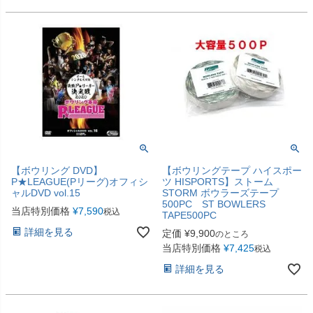
【ボウリング DVD】
【ボウリングテープ ハイスポー
P★LEAGUE(Pリーグ)オフィシ
ツ HISPORTS】ストーム
ャルDVD vol.15
STORM ボウラーズテープ
500PC ST BOWLERS
当店特別価格
¥
7,590
税込
TAPE500PC
詳細を見る
定価
¥
9,900
のところ
当店特別価格
¥
7,425
税込
詳細を見る