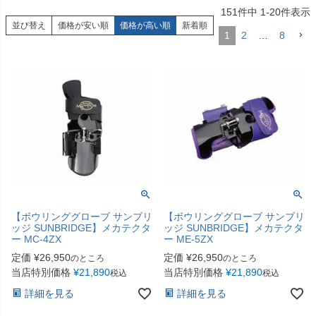
151
件中
1
-
20
件表示
並び替え
価格が安い順
価格が高い順
新着順
1
2
…
8
【ボウリンググローブ サンブリ
【ボウリンググローブ サンブリ
ッジ SUNBRIDGE】メカテクタ
ッジ SUNBRIDGE】メカテクタ
ー MC-4ZX
ー ME-5ZX
定価
¥
26,950
定価
¥
26,950
のところ
のところ
当店特別価格
¥
21,890
当店特別価格
¥
21,890
税込
税込
詳細を見る
詳細を見る