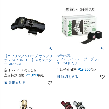
【ボウリンググローブ サンブリ
お得な箱買い！
ティアライトテープ ブラッ
ッジ SUNBRIDGE】メカテクタ
ク 24個入り
ー MD-4ZX
当店特別価格
¥
19,200
税込
定価
¥
26,950
のところ
当店特別価格
¥
21,890
税込
詳細を見る
詳細を見る