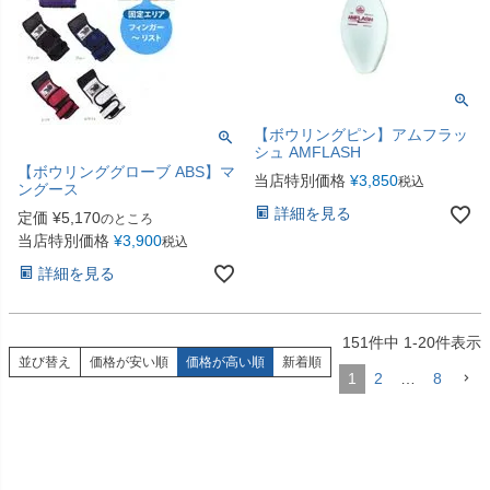
【ボウリングピン】アムフラッ
シュ AMFLASH
【ボウリンググローブ ABS】マ
当店特別価格
¥
3,850
税込
ングース
詳細を見る
定価
¥
5,170
のところ
当店特別価格
¥
3,900
税込
詳細を見る
151
件中
1
-
20
件表示
並び替え
価格が安い順
価格が高い順
新着順
1
2
…
8