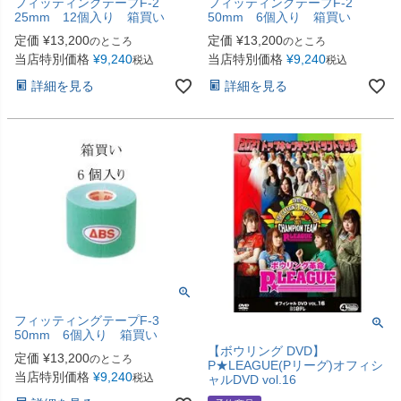
フィッティングテープF-2
フィッティングテープF-2
25mm 12個入り 箱買い
50mm 6個入り 箱買い
定価
¥
13,200
定価
¥
13,200
のところ
のところ
当店特別価格
¥
9,240
当店特別価格
¥
9,240
税込
税込
詳細を見る
詳細を見る
フィッティングテープF-3
50mm 6個入り 箱買い
【ボウリング DVD】
定価
¥
13,200
のところ
P★LEAGUE(Pリーグ)オフィシ
当店特別価格
¥
9,240
税込
ャルDVD vol.16