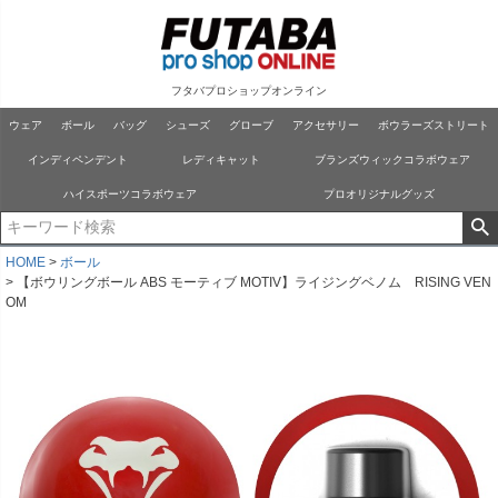
フタバプロショップオンライン
ウェア
ボール
バッグ
シューズ
グローブ
アクセサリー
ボウラーズストリート
インディペンデント
レディキャット
ブランズウィックコラボウェア
ハイスポーツコラボウェア
プロオリジナルグッズ
HOME
ボール
【ボウリングボール ABS モーティブ MOTIV】ライジングベノム RISING VEN
OM