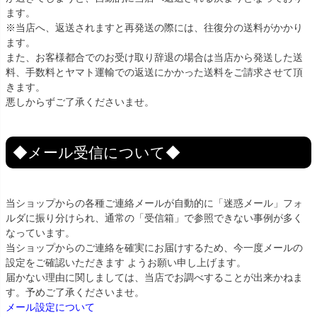
ます。
※当店へ、返送されますと再発送の際には、往復分の送料がかかり
ます。
また、お客様都合でのお受け取り辞退の場合は当店から発送した送
料、手数料とヤマト運輸での返送にかかった送料をご請求させて頂
きます。
悪しからずご了承くださいませ。
◆メール受信について◆
当ショップからの各種ご連絡メールが自動的に「迷惑メール」フォ
ルダに振り分けられ、通常の「受信箱」で参照できない事例が多く
なっています。
当ショップからのご連絡を確実にお届けするため、今一度メールの
設定をご確認いただきます ようお願い申し上げます。
届かない理由に関しましては、当店でお調べすることが出来かねま
す。予めご了承くださいませ。
メール設定について