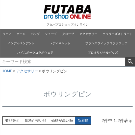
フタバプロショップオンライン
ウェア
ボール
バッグ
シューズ
グローブ
アクセサリー
ボウラーズストリート
インディペンデント
レディキャット
ブランズウィックコラボウェア
ハイスポーツコラボウェア
プロオリジナルグッズ
HOME
アクセサリー
ボウリングピン
ボウリングピン
2
件中
1
-
2
件表示
並び替え
価格が安い順
価格が高い順
新着順