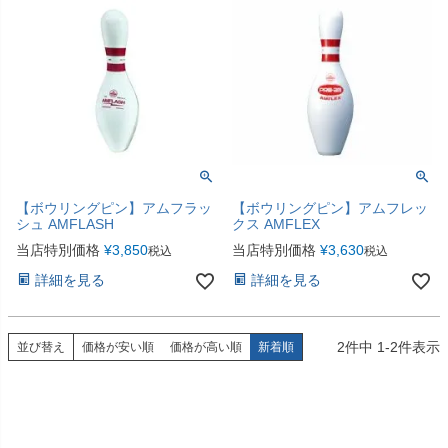
【ボウリングピン】アムフラッ
【ボウリングピン】アムフレッ
シュ AMFLASH
クス AMFLEX
当店特別価格
¥
3,850
当店特別価格
¥
3,630
税込
税込
詳細を見る
詳細を見る
2
件中
1
-
2
件表示
並び替え
価格が安い順
価格が高い順
新着順