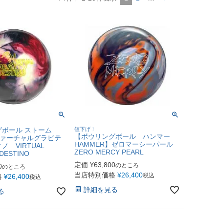
ボール ストーム
値下げ！
【ボウリングボール ハンマー
ヴァーチャルグラビテ
HAMMER】ゼロマーシーパール
 VIRTUAL
ZERO MERCY PEARL
DESTINO
定価
¥
63,800
のところ
0
のところ
当店特別価格
¥
26,400
税込
格
¥
26,400
税込
詳細を見る
る