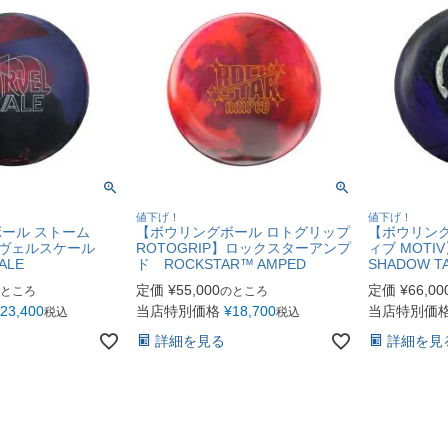
値下げ！
値下げ！
ール ストーム
【ボウリングボール ロトグリップ
【ボウリング
ーヴェルスケール
ROTOGRIP】ロックスターアンプ
ィブ MOT
ALE
ド ROCKSTAR™ AMPED
SHADOW T
定価
¥
55,000
定価
¥
66,00
ところ
のところ
23,400
当店特別価格
¥
18,700
当店特別価
税込
税込
詳細を見る
詳細を見