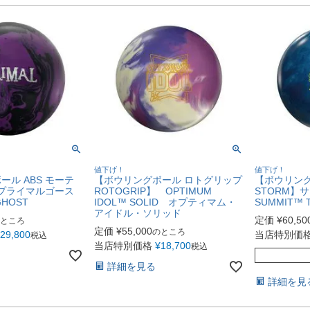
値下げ！
値下げ！
ル ABS モーテ
【ボウリングボール ロトグリップ
【ボウリング
】プライマルゴース
ROTOGRIP】 OPTIMUM
STORM
GHOST
IDOL™ SOLID オプティマム・
SUMMIT™ 
アイドル・ソリッド
定価
¥
60,50
ところ
定価
¥
55,000
のところ
29,800
当店特別価
税込
当店特別価格
¥
18,700
税込
詳細を見る
詳細を見