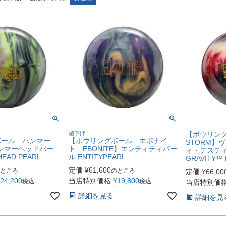
値下げ！
【ボウリング
ボール ハンマー
【ボウリングボール エボナイ
STORM】
ハンマーヘッドパー
ト EBONITE】エンティティパー
ィ・デスティノ
EAD PEARL
ル ENTITYPEARL
GRAVITY™ 
定価
¥
61,600
ところ
のところ
定価
¥
66,00
24,200
当店特別価格
¥
19,800
税込
税込
当店特別価
詳細を見る
詳細を見