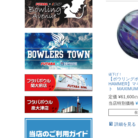
値下げ！
【ボウリング
HAMMER】
ト MAXIMUM
定価
¥
61,600
の
当店特別価格
¥
在
詳細を見る