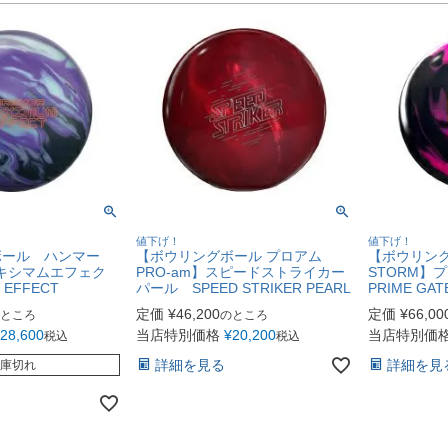
値下げ！
値下げ！
ボール ハンマー
【ボウリングボール プロアム
【ボウリング
マキシマムエフェク
PRO-am】スピードストライカー
STORM
 EFFECT
パール SPEED STRIKER PEARL
PRIME GA
定価
¥
46,200
定価
¥
66,00
ところ
のところ
28,600
当店特別価格
¥
20,200
当店特別価
税込
税込
詳細を見る
詳細を見
庫切れ