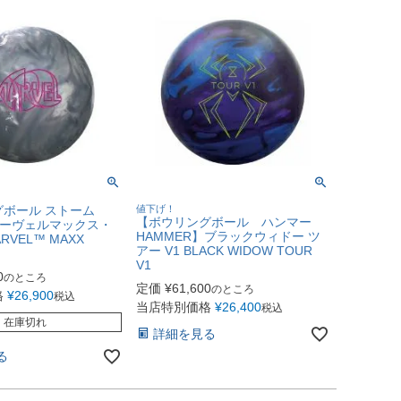
ボール ストーム
値下げ！
【ボウリングボール ハンマー
マーヴェルマックス・
HAMMER】ブラックウィドー ツ
RVEL™ MAXX
アー V1 BLACK WIDOW TOUR
V1
0
のところ
定価
¥
61,600
のところ
格
¥
26,900
税込
当店特別価格
¥
26,400
税込
在庫切れ
詳細を見る
る