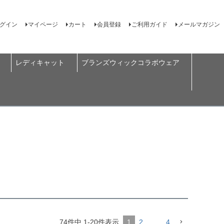
グイン
マイページ
カート
会員登録
ご利用ガイド
メールマガジン
レディキャット
ブランズウィックコラボウェア
74
件中
1
-
20
件表示
1
2
…
4