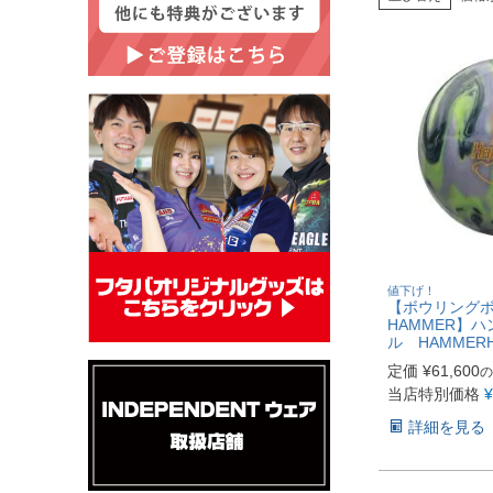
値下げ！
【ボウリング
HAMMER】
ル HAMMERH
定価
¥
61,600
の
当店特別価格
¥
詳細を見る