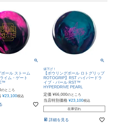
値下げ！
ボール ストーム
【ボウリングボール ロトグリップ
】プライム・ゲート
ROTOGRIP】RST ハイパードラ
TE™
イブ・パール RST™
HYPERDRIVE PEARL
0
のところ
定価
¥
66,000
のところ
格
¥
23,100
税込
当店特別価格
¥
23,100
税込
る
在庫切れ
詳細を見る