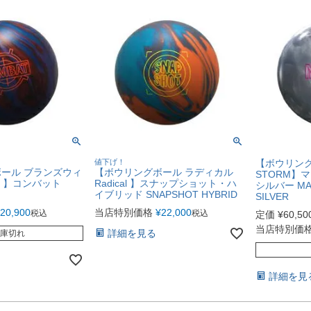
値下げ！
【ボウリング
ール ブランズウィ
【ボウリングボール ラディカル
STORM】
ick 】コンバット
Radical 】スナップショット・ハ
シルバー MA
イブリッド SNAPSHOT HYBRID
SILVER
20,900
当店特別価格
¥
22,000
税込
税込
定価
¥
60,50
当店特別価
詳細を見る
庫切れ
詳細を見