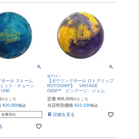
値下げ！
ボール ストーム
【ボウリングボール ロトグリップ
】サミット・チューン
ROTOGRIP】 VINTAGE
TUNE
GEM™ ビンテージ・ジェム
0
定価
¥
66,000
のところ
のところ
格
¥
20,900
当店特別価格
¥
23,100
税込
税込
詳細を見る
在庫切れ
る