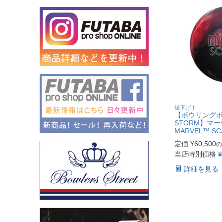
値下げ！
【ボウリングボ
STORM】マ
MARVEL™ SC
定価
¥
60,500
の
当店特別価格
¥
詳細を見る