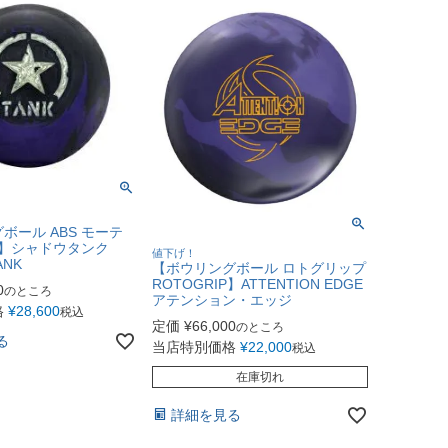
ボール ABS モーテ
IV】シャドウタンク
値下げ！
ANK
【ボウリングボール ロトグリップ
ROTOGRIP】ATTENTION EDGE
0
のところ
アテンション・エッジ
格
¥
28,600
税込
定価
¥
66,000
のところ
る
当店特別価格
¥
22,000
税込
在庫切れ
詳細を見る