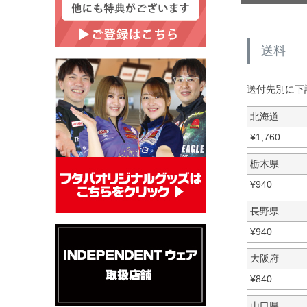
送料
送付先別に下
北海道
¥
1,760
栃木県
¥
940
長野県
¥
940
大阪府
¥
840
山口県