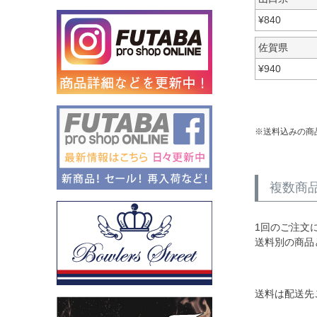
¥
840
佐賀県
¥
940
送料込みの商
複数商
1回のご注文
送料別の商品
送料は配送先