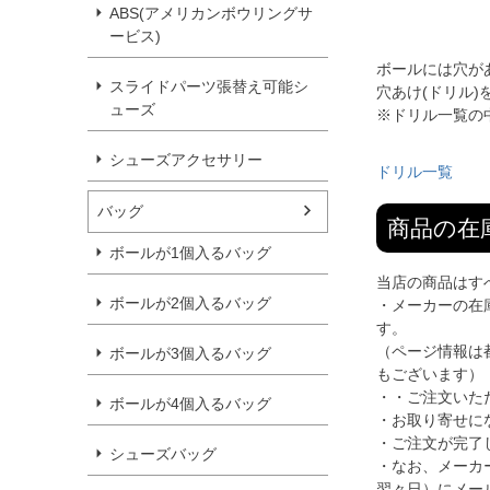
ABS(アメリカンボウリングサ
ービス)
ボールには穴が
スライドパーツ張替え可能シ
穴あけ(ドリル
ューズ
※ドリル一覧の
シューズアクセサリー
ドリル一覧
バッグ
商品の在
ボールが1個入るバッグ
当店の商品はす
ボールが2個入るバッグ
・メーカーの在
す。
（ページ情報は
ボールが3個入るバッグ
もございます）
・・ご注文いた
ボールが4個入るバッグ
・お取り寄せに
・ご注文が完了
シューズバッグ
・なお、メーカ
翌々日）にメー