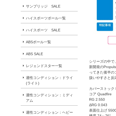
サンブリッジ SALE
ハイスポーツボール一覧
ハイスポーツ SALE
ABSボール一覧
ABS SALE
シリーズの中で、
レジェンドスター一覧
新開発のProp
ってきた後半の
適性コンディション：ドライ
扱いやすさと反
(ライト)
カバーストック Prop
コア Quadfire
適性コンディション：ミディ
RG 2.550
アム
ΔRG 0.043
表面仕上げ 5500 G
適性コンディション：ヘビー
硬度 74～76°