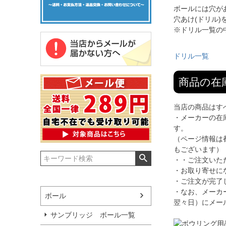
ボールには穴が
穴あけ(ドリル
※ドリル一覧の
ドリル一覧
商品の在
当店の商品はす
・メーカーの在
す。
（ページ情報は
もございます）
・・ご注文いた
・お取り寄せに
・ご注文が完了
・なお、メーカ
ボール
翌々日）にメー
サンブリッジ ボール一覧