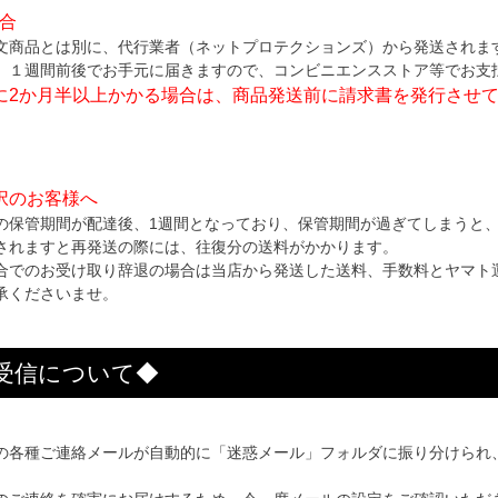
場合
文商品とは別に、代行業者（ネットプロテクションズ）から発送されま
、１週間前後でお手元に届きますので、コンビニエンスストア等でお支
に2か月半以上かかる場合は、商品発送前に請求書を発行させ
択のお客様へ
の保管期間が配達後、1週間となっており、保管期間が過ぎてしまうと
されますと再発送の際には、往復分の送料がかかります。
合でのお受け取り辞退の場合は当店から発送した送料、手数料とヤマト
承くださいませ。
受信について◆
の各種ご連絡メールが自動的に「迷惑メール」フォルダに振り分けられ