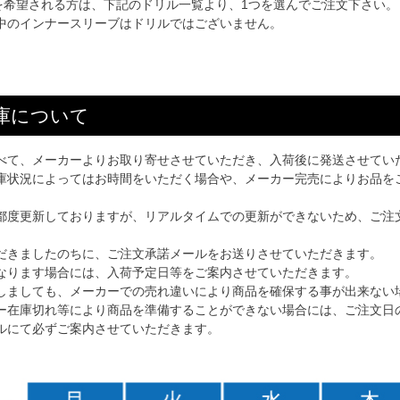
)を希望される方は、下記のドリル一覧より、1つを選んでご注文下さい。
中のインナースリーブはドリルではございません。
庫について
べて、メーカーよりお取り寄せさせていただき、入荷後に発送させてい
庫状況によってはお時間をいただく場合や、メーカー完売によりお品を
都度更新しておりますが、リアルタイムでの更新ができないため、ご注
だきましたのちに、ご注文承諾メールをお送りさせていただきます。
なります場合には、入荷予定日等をご案内させていただきます。
しましても、メーカーでの売れ違いにより商品を確保する事が出来ない
ー在庫切れ等により商品を準備することができない場合には、ご注文日
ルにて必ずご案内させていただきます。