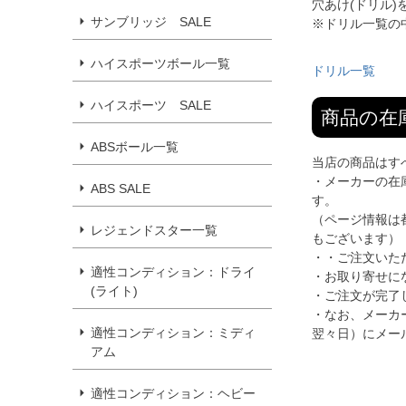
穴あけ(ドリル
サンブリッジ SALE
※ドリル一覧の
ハイスポーツボール一覧
ドリル一覧
ハイスポーツ SALE
商品の在
ABSボール一覧
当店の商品はす
・メーカーの在
ABS SALE
す。
（ページ情報は
レジェンドスター一覧
もございます）
・・ご注文いた
適性コンディション：ドライ
・お取り寄せに
(ライト)
・ご注文が完了
・なお、メーカ
適性コンディション：ミディ
翌々日）にメー
アム
適性コンディション：ヘビー