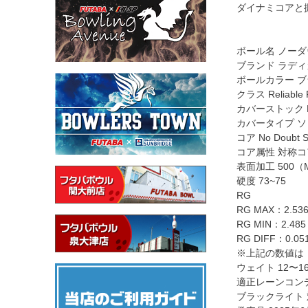
ダイナミコアと掘
ボール名 ノー
ブランド ラディ
ボールカラー ブラ
クラス Reliable 
カバーストック H
カバータイプ 
コア No Doubt
コア属性 対称
表面加工 500（M
硬度 73~75
RG
RG MAX：2.53
RG MIN：2.485
RG DIFF：0.05
※上記の数値は
ウェイト 12〜1
適正レーンコン
ブラックライト