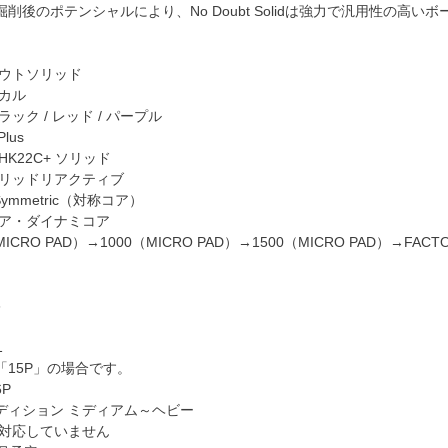
削後のポテンシャルにより、No Doubt Solidは強力で汎用性の高い
ダウトソリッド
カル
ック / レッド / パープル
Plus
K22C+ ソリッド
ソリッドリアクティブ
 Symmetric（対称コア）
コア・ダイナミコア
ICRO PAD）→1000（MICRO PAD）→1500（MICRO PAD）→FACT
6
1
「15P」の場合です。
6P
ディション ミディアム～ヘビー
 対応していません