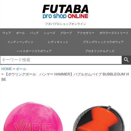
フタバプロショップオンライン
ウェア
ボール
バッグ
シューズ
グローブ
アクセサリー
ボウラーズストリート
インディペンデント
レディキャット
ブランズウィックコラボウェア
ハイスポーツコラボウェア
プロオリジナルグッズ
HOME
ボール
【ボウリングボール ハンマー HAMMER】バブルガムバイブ BUBBLEGUM VI
BE