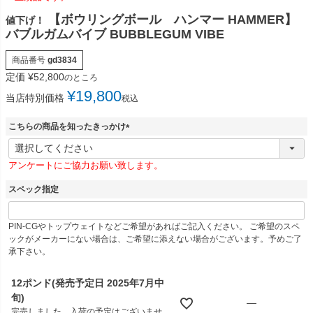
【ボウリングボール ハンマー HAMMER】
値下げ！
バブルガムバイブ BUBBLEGUM VIBE
商品番号
gd3834
定価
¥
52,800
のところ
¥
19,800
当店特別価格
税込
こちらの商品を知ったきっかけ
(
必
アンケートにご協力お願い致します。
須
)
スペック指定
PIN-CGやトップウェイトなどご希望があればご記入ください。 ご希望のスペ
ックがメーカーにない場合は、ご希望に添えない場合がございます。予めご了
承下さい。
12ポンド(発売予定日 2025年7月中
旬)
—
完売しました。入荷の予定はございませ