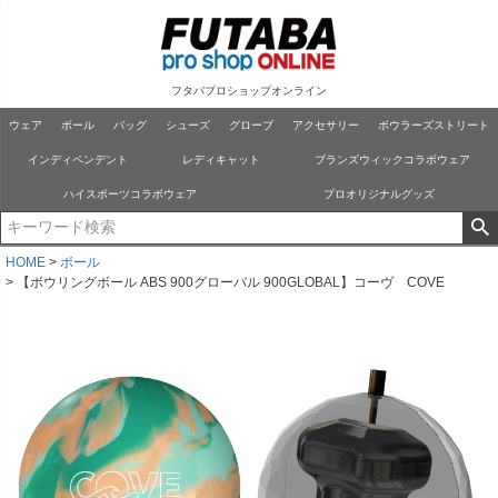
フタバプロショップオンライン
ウェア
ボール
バッグ
シューズ
グローブ
アクセサリー
ボウラーズストリート
インディペンデント
レディキャット
ブランズウィックコラボウェア
ハイスポーツコラボウェア
プロオリジナルグッズ
HOME
ボール
【ボウリングボール ABS 900グローバル 900GLOBAL】コーヴ COVE