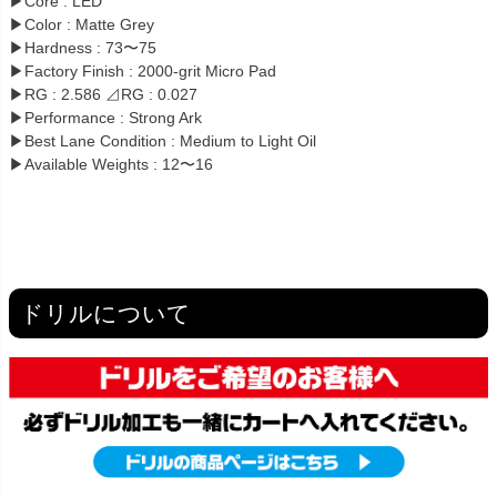
▶Core : LED
▶Color : Matte Grey
▶Hardness : 73〜75
▶Factory Finish : 2000-grit Micro Pad
▶RG : 2.586 ⊿RG : 0.027
▶Performance : Strong Ark
▶Best Lane Condition : Medium to Light Oil
▶Available Weights : 12〜16
ドリルについて