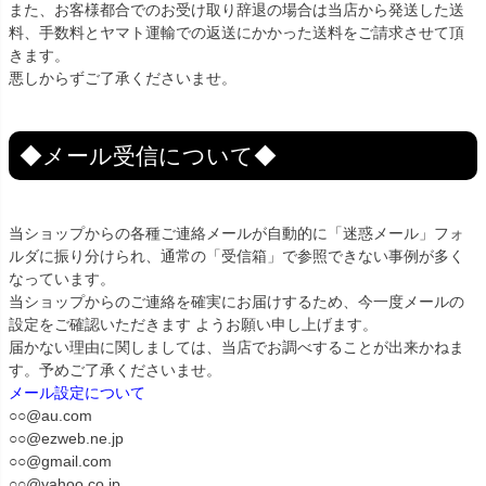
また、お客様都合でのお受け取り辞退の場合は当店から発送した送
料、手数料とヤマト運輸での返送にかかった送料をご請求させて頂
きます。
悪しからずご了承くださいませ。
◆メール受信について◆
当ショップからの各種ご連絡メールが自動的に「迷惑メール」フォ
ルダに振り分けられ、通常の「受信箱」で参照できない事例が多く
なっています。
当ショップからのご連絡を確実にお届けするため、今一度メールの
設定をご確認いただきます ようお願い申し上げます。
届かない理由に関しましては、当店でお調べすることが出来かねま
す。予めご了承くださいませ。
メール設定について
○○@au.com
○○@ezweb.ne.jp
○○@gmail.com
○○@yahoo.co.jp