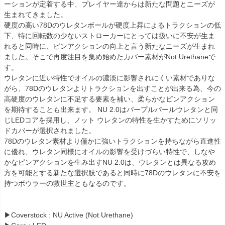
ーションが定着する中、プレイヤー達からは新たな問題とニーズが
生まれてきました。
硬度の高い78Dのウレタンボールが硬度上昇によるトラクションの低
下、特に回転数の少ないストローカーにとっては扱いに不安が生ま
れると同時に、ピンアクションの向上と言う新たなニーズが生まれ
ました。そこで再度注目を集め始めたカバー素材がNot Urethaneで
す。
ウレタンに近い特性でオイルの濃淡に影響されにくい素材でありな
がら、78Dのウレタンよりトラクションを出すことが出来る為、今の
高硬度のウレタンに不足する要素を補い、柔らかなピンアクション
を期待することも出来ます。 NU 2.0はパープルパールウレタンと同
じLEDコアを採用し、ノット ウレタンの特性を生かすためにソリッ
ドカバーが選択されました。
78Dのウレタン素材より僅かに強いトラクションを持ちながら直進性
に優れ、ウレタン同様にオイルの影響を受けづらい特性で、しなや
かなピンアクションを生み出すNU 2.0は、ウレタンとは異なる攻め
方を可能とする新たな選択肢であると同時に78Dのウレタンに不安を
持つボウラーの救世主ともなるのです。
▶Coverstock : NU Active (Not Urethane)