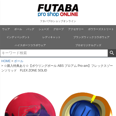
フタバプロショップオンライン
ウェア
ボール
バッグ
シューズ
グローブ
アクセサリー
ボウラーズストリート
インディペンデント
レディキャット
ブランズウィックコラボウェア
ハイスポーツコラボウェア
プロオリジナルグッズ
HOME
ボール
☆購入特典あり☆【ボウリングボール ABS プロアム Pro-am】フレックスゾー
ンソリッド FLEX ZONE SOLID