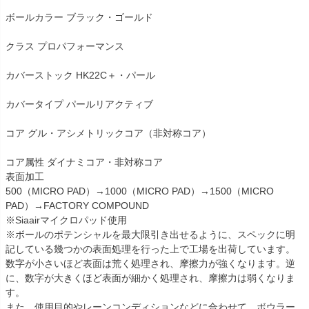
ボールカラー ブラック・ゴールド
クラス プロパフォーマンス
カバーストック HK22C＋・パール
カバータイプ パールリアクティブ
コア グル・アシメトリックコア（非対称コア）
コア属性 ダイナミコア・非対称コア
表面加工
500（MICRO PAD）→1000（MICRO PAD）→1500（MICRO
PAD）→FACTORY COMPOUND
※Siaairマイクロパッド使用
※ボールのポテンシャルを最大限引き出せるように、スペックに明
記している幾つかの表面処理を行った上で工場を出荷しています。
数字が小さいほど表面は荒く処理され、摩擦力が強くなります。逆
に、数字が大きくほど表面が細かく処理され、摩擦力は弱くなりま
す。
また、使用目的やレーンコンディションなどに合わせて、ボウラー