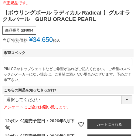
※正規品です。
【ボウリングボール ラディカル Radical 】グルオラ
クルパール GURU ORACLE PEARL
商品番号
gd4094
¥
34,650
当店特別価格
税込
希望スペック
PIN-CGやトップウェイトなどご希望があればご記入ください。 ご希望のスペ
ックがメーカーにない場合は、ご希望に添えない場合がございます。予めご了
承下さい。
こちらの商品を知ったきっかけ
(
必
アンケートにご協力お願い致します。
須
)
12ポンド(発売予定日：2026年6月下
カートに入れる
旬)
13ポンド(発売予定日：2026年6月下