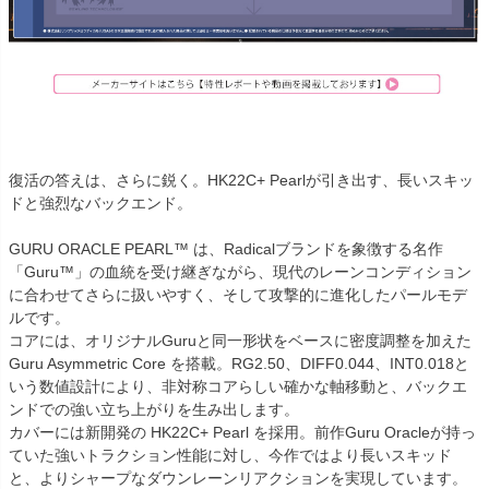
復活の答えは、さらに鋭く。HK22C+ Pearlが引き出す、長いスキッ
ドと強烈なバックエンド。
GURU ORACLE PEARL™ は、Radicalブランドを象徴する名作
「Guru™」の血統を受け継ぎながら、現代のレーンコンディション
に合わせてさらに扱いやすく、そして攻撃的に進化したパールモデ
ルです。
コアには、オリジナルGuruと同一形状をベースに密度調整を加えた
Guru Asymmetric Core を搭載。RG2.50、DIFF0.044、INT0.018と
いう数値設計により、非対称コアらしい確かな軸移動と、バックエ
ンドでの強い立ち上がりを生み出します。
カバーには新開発の HK22C+ Pearl を採用。前作Guru Oracleが持っ
ていた強いトラクション性能に対し、今作ではより長いスキッド
と、よりシャープなダウンレーンリアクションを実現しています。