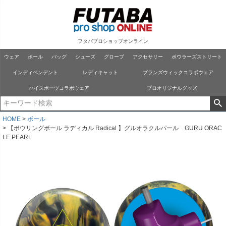
フタバプロショップオンライン
ウェア
ボール
バッグ
シューズ
グローブ
アクセサリー
ボウラーズストリート
インディペンデント
レディキャット
ブランズウィックコラボウェア
ハイスポーツコラボウェア
プロオリジナルグッズ
HOME
ボール
【ボウリングボール ラディカル Radical 】グルオラクルパール GURU ORAC
LE PEARL