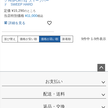
ツ HISPORTS】スィープハー
ド SWEEP HARD
定価
¥
15,290
のところ
当店特別価格
¥
11,000
税込
詳細を見る
9
件中
1
-
9
件表示
並び替え
価格が安い順
価格が高い順
新着順
ペー
ジト
お支払い
ップ
へ
配送・送料
返品・交換