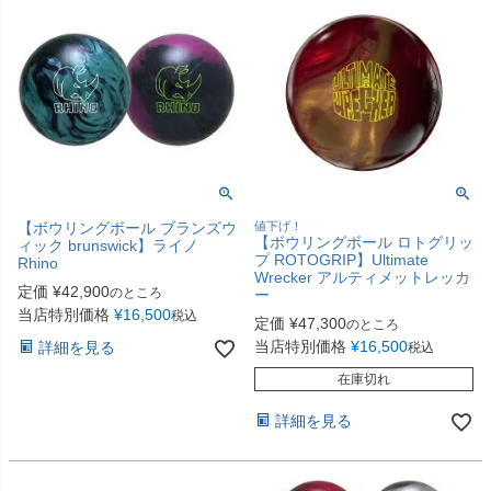
【ボウリングボール ブランズウ
値下げ！
【ボウリングボール ロトグリッ
ィック brunswick】ライノ
プ ROTOGRIP】Ultimate
Rhino
Wrecker アルティメットレッカ
定価
¥
42,900
のところ
ー
当店特別価格
¥
16,500
税込
定価
¥
47,300
のところ
当店特別価格
¥
16,500
詳細を見る
税込
在庫切れ
詳細を見る