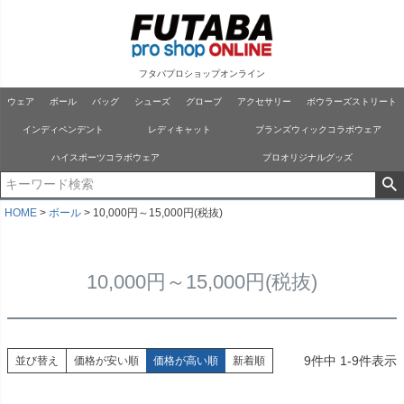
フタバプロショップオンライン
ウェア
ボール
バッグ
シューズ
グローブ
アクセサリー
ボウラーズストリート
インディペンデント
レディキャット
ブランズウィックコラボウェア
ハイスポーツコラボウェア
プロオリジナルグッズ
HOME
ボール
10,000円～15,000円(税抜)
10,000円～15,000円(税抜)
9
件中
1
-
9
件表示
並び替え
価格が安い順
価格が高い順
新着順