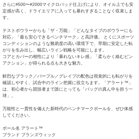
さらに#500〜#2000マイクロパッド仕上げにより、オイル上でも安
定感が高く、ドライエリアに入っても暴れすぎることなく収束しま
す。
テストボウラーからも「ザ・万能」「どんなタイプのボウラーにも
対応」「最も安心できるベンチマーク」と高評価。 とくにスポーツ
コンディションのような難易度の高い環境下で、早期に安定した転
がりを生み出し、幅広いライン戦略を可能にします。
コアとカバーの相性により「暴れないキレ感」「柔らかく絡むピン
アクション」が得られる点も大きな魅力。
鮮烈なブラック／パープル／グレイプの配色は視覚的にも転がりを
確認しやすく、試合中のライン把握に役立ちます。「アラート™」
は、初心者から競技者まで誰にとっても「バッグの真ん中を担う一
球」。
万能性と一貫性を備えた新時代のベンチマークボールを、ぜひ体感
してください。
ボール名 アラート™
ブランド ブランズウィック