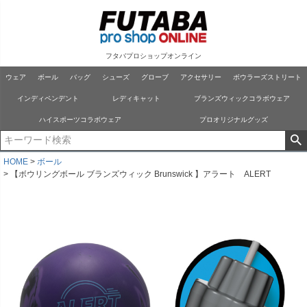
フタバプロショップオンライン
ウェア
ボール
バッグ
シューズ
グローブ
アクセサリー
ボウラーズストリート
インディペンデント
レディキャット
ブランズウィックコラボウェア
ハイスポーツコラボウェア
プロオリジナルグッズ
HOME
ボール
【ボウリングボール ブランズウィック Brunswick 】アラート ALERT