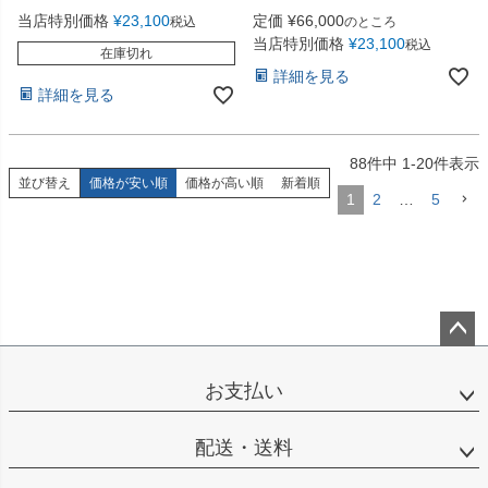
当店特別価格
¥
23,100
定価
¥
66,000
税込
のところ
当店特別価格
¥
23,100
税込
在庫切れ
詳細を見る
詳細を見る
88
件中
1
-
20
件表示
並び替え
価格が安い順
価格が高い順
新着順
1
2
…
5
ペー
ジト
お支払い
ップ
へ
配送・送料