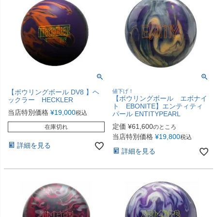
【ボウリングボール DV8 】ヘ
値下げ！
【ボウリングボール エボナイ
ックラー HECKLER
ト EBONITE】エンティティ
当店特別価格
¥
19,000
税込
パール ENTITYPEARL
定価
¥
61,600
在庫切れ
のところ
当店特別価格
¥
19,800
税込
詳細を見る
詳細を見る