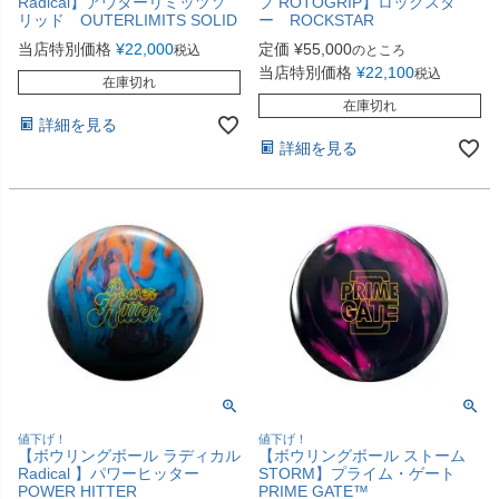
Radical】アウターリミッツソ
プ ROTOGRIP】ロックスタ
リッド OUTERLIMITS SOLID
ー ROCKSTAR
当店特別価格
¥
22,000
定価
¥
55,000
税込
のところ
当店特別価格
¥
22,100
税込
在庫切れ
在庫切れ
詳細を見る
詳細を見る
値下げ！
値下げ！
【ボウリングボール ラディカル
【ボウリングボール ストーム
Radical 】パワーヒッター
STORM】プライム・ゲート
POWER HITTER
PRIME GATE™