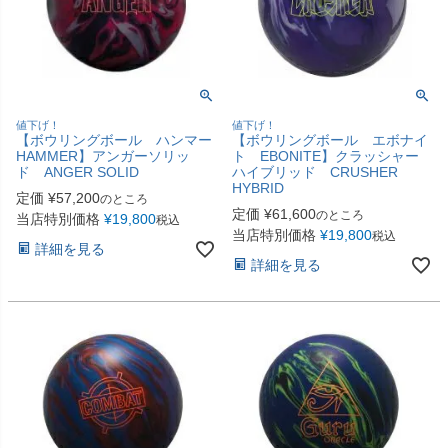
値下げ！
値下げ！
【ボウリングボール ハンマー
【ボウリングボール エボナイ
HAMMER】アンガーソリッ
ト EBONITE】クラッシャー
ド ANGER SOLID
ハイブリッド CRUSHER
HYBRID
定価
¥
57,200
のところ
定価
¥
61,600
のところ
当店特別価格
¥
19,800
税込
当店特別価格
¥
19,800
税込
詳細を見る
詳細を見る