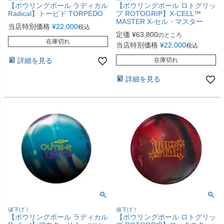
【ボウリングボール ラディカル
【ボウリングボール ロトグリッ
Radical】トーピド TORPEDO
プ ROTOGRIP】X-CELL™
MASTER X-セル・マスター
当店特別価格
¥
22,000
税込
定価
¥
63,800
のところ
在庫切れ
当店特別価格
¥
22,000
税込
詳細を見る
在庫切れ
詳細を見る
値下げ！
値下げ！
【ボウリングボール ラディカル
【ボウリングボール ロトグリッ