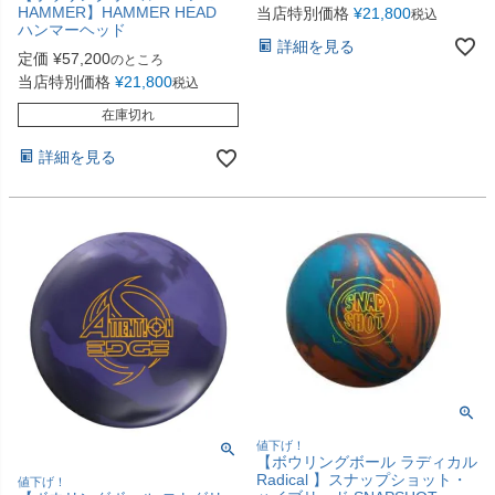
HAMMER】HAMMER HEAD
当店特別価格
¥
21,800
税込
ハンマーヘッド
詳細を見る
定価
¥
57,200
のところ
当店特別価格
¥
21,800
税込
在庫切れ
詳細を見る
値下げ！
【ボウリングボール ラディカル
Radical 】スナップショット・
値下げ！