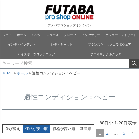
フタバプロショップオンライン
ウェア
ボール
バッグ
シューズ
グローブ
アクセサリー
ボウラーズストリート
インディペンデント
レディキャット
ブランズウィックコラボウェア
ハイスポーツコラボウェア
プロオリジナルグッズ
HOME
ボール
適性コンディション：ヘビー
適性コンディション：ヘビー
88
件中
1
-
20
件表示
並び替え
価格が安い順
価格が高い順
新着順
1
2
…
5