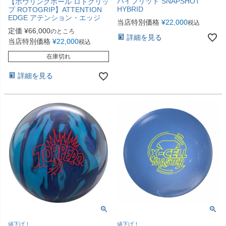
ハイブリッド SNAPSHOT
【ボウリングボール ロトグリッ
HYBRID
プ ROTOGRIP】ATTENTION
EDGE アテンション・エッジ
当店特別価格
¥
22,000
税込
定価
¥
66,000
のところ
詳細を見る
当店特別価格
¥
22,000
税込
在庫切れ
詳細を見る
値下げ！
値下げ！