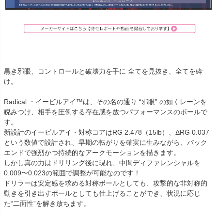
黒き邪眼、コントロールと破壊力を手に 全てを見抜き、全てを砕
け。
Radical ・イービルアイ™は、その名の通り “邪眼” の如くレーンを
睨みつけ、相手を圧倒する存在感を放つパフォーマンスのボールで
す。
新設計のイービルアイ・対称コアはRG 2.478（15lb）、ΔRG 0.037
という数値で設計され、早期の転がりを確実に生みながら、バック
エンドで強烈かつ持続的なアークモーションを描きます。
しかし真の力はドリリング後に現れ、中間ディファレンシャルを
0.009〜0.023の範囲で調整が可能なのです！
ドリラーは安定感を求める対称ボールとしても、攻撃的な非対称的
動きを引き出すボールとしても仕上げることができ、状況に応じ
た“二面性”を解き放ちます。