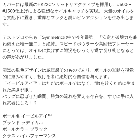
カバーには最新のHK22Cソリッドリアクティブを採用し、#500〜
#1500仕上げによる強烈なオイルキャッチを実現。 大量のオイルを
も支配下に置き、重厚なフックと鋭いピンアクションを生み出しま
す。
テストプロからも「Symmetricの中で今年最強」「安定と破壊力を兼
ね備えた唯一無二」と絶賛。スピードボウラーや高回転プレーヤー
にとっては、オイルに負けずに戦況をひっくり返す切り札となると
の声があがりました。
漆黒の単色デザインは威圧感そのものであり、ボールの挙動を視覚
的に掴みやすく、投げる者に絶対的な自信を与えます。
「イービルアイ™」はただのボールではなく、“敵を砕くために生ま
れた黒き邪眼”。
バッグに忍ばせた瞬間、勝負の流れを変える存在を、すぐに手に入
れ武器にしろ！？
ボール名 イービルアイ™
ブランド ラディカル
ボールカラー ブラック
クラス ハイパフォーマンス