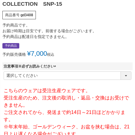
COLLECTION SNP-15
商品番号
gd3408
予約商品です。
お届け時期は目安です。前後する場合がございます。
予約商品は配達日を指定できません。
予約商品
¥
7,000
予約販売価格
税込
注意事項※必ずお読みください
(
必
須
)
こちらのウェアは受注生産ウェアです。
受注生産のため、注文後の取消し・返品・交換はお受けで
きません。
ご注文されてから、発送まで約14日～21日ほどかかりま
す。
※年末年始、ゴールデンウィーク、お盆を挟む場合は、21
日より遅くなる場合がございます。