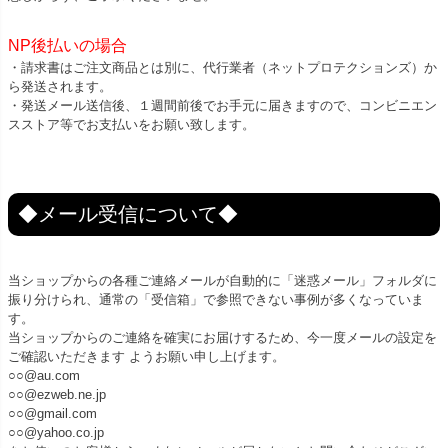
NP後払いの場合
・請求書はご注文商品とは別に、代行業者（ネットプロテクションズ）か
ら発送されます。
・発送メール送信後、１週間前後でお手元に届きますので、コンビニエン
スストア等でお支払いをお願い致します。
◆メール受信について◆
当ショップからの各種ご連絡メールが自動的に「迷惑メール」フォルダに
振り分けられ、通常の「受信箱」で参照できない事例が多くなっていま
す。
当ショップからのご連絡を確実にお届けするため、今一度メールの設定を
ご確認いただきます ようお願い申し上げます。
○○@au.com
○○@ezweb.ne.jp
○○@gmail.com
○○@yahoo.co.jp