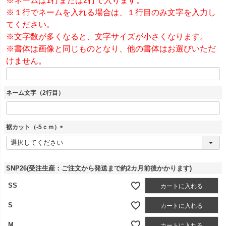
※ネームは1行または2行で入ります。
※１行でネームを入れる場合は、１行目のみ文字を入力し
てください。
※文字数が多くなると、文字サイズが小さくなります。
※書体は画像と同じものとなり、他の書体はお選びいただ
けません。
ネーム文字（2行目）
裾カット（-5ｃｍ）
(
必
須
)
SNP26(受注生産：ご注文から発送まで約2カ月前後かかります)
SS
カートに入れる
S
カートに入れる
M
カートに入れる