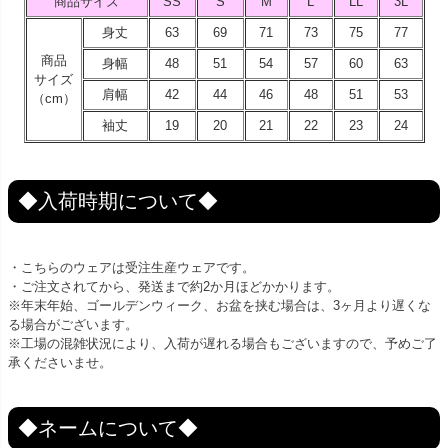
商品サイズ
SS
S
M
L
LL
3L
身丈
63
69
71
73
75
77
商品
身幅
48
51
54
57
60
63
サイズ
肩幅
42
44
46
48
51
53
（cm）
袖丈
19
20
21
22
23
24
◆入荷時期について◆
・こちらのウェアは受注生産ウェアです。
・ご注文されてから、発送まで約2か月ほどかかります。
※年末年始、ゴールデンウィーク、お盆を挟む場合は、3ヶ月より遅くな
る場合がございます。
※工場の混雑状況により、入荷が遅れる場合もございますので、予めご了
承くださいませ。
◆ネームについて◆