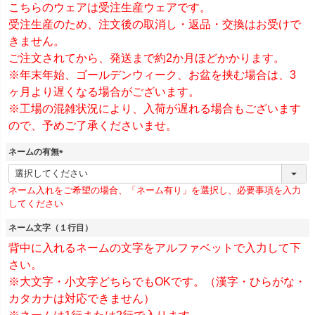
)
こちらのウェアは受注生産ウェアです。
受注生産のため、注文後の取消し・返品・交換はお受けで
きません。
ご注文されてから、発送まで約2か月ほどかかります。
※年末年始、ゴールデンウィーク、お盆を挟む場合は、3
ヶ月より遅くなる場合がございます。
※工場の混雑状況により、入荷が遅れる場合もございます
ので、予めご了承くださいませ。
ネームの有無
(
必
ネーム入れをご希望の場合、「ネーム有り」を選択し、必要事項を入力
須
してください
)
ネーム文字（１行目）
背中に入れるネームの文字をアルファベットで入力して下
さい。
※大文字・小文字どちらでもOKです。（漢字・ひらがな・
カタカナは対応できません）