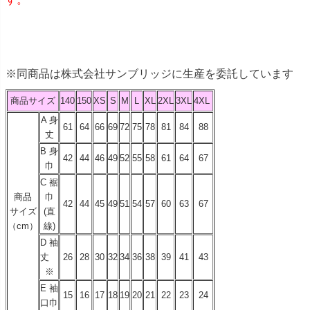
※同商品は株式会社サンブリッジに生産を委託しています
商品サイズ
140
150
XS
S
M
L
XL
2XL
3XL
4XL
A 身
61
64
66
69
72
75
78
81
84
88
丈
B 身
42
44
46
49
52
55
58
61
64
67
巾
C 裾
商品
巾
42
44
45
49
51
54
57
60
63
67
サイズ
(直
（cm）
線)
D 袖
丈
26
28
30
32
34
36
38
39
41
43
※
E 袖
15
16
17
18
19
20
21
22
23
24
口巾