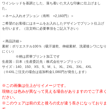
ワインレッドを基調とした、落ち着いた大人な印象に仕上げまし
た。
＜ネーム入れオプション（有料 +2,160円）＞
ご希望のお客様にはネームをお入れしたデザインでプリント仕上げ
を行います。（注文時に必要事項をご記入下さい）
＜商品詳細＞
素材：ポリエステル100％（吸汗速乾、伸縮素材、洗濯後シワになり
にくい）
※柄は昇華プリント加工です
生産国：日本（生産委託先：株式会社サンブリッジ）
サイズ：140、150、XS、S、M、L、XL、2XL、3XL、4XL
（※4XLご注文の場合は追加料金1,080円が発生します）
※この画像は仕上がりイメージです。
現物とは色みが異なって見える場合がありますのでご了承く
ださい。
※このウェアは前の丈と後ろの丈が違う長さになっておりま
す。