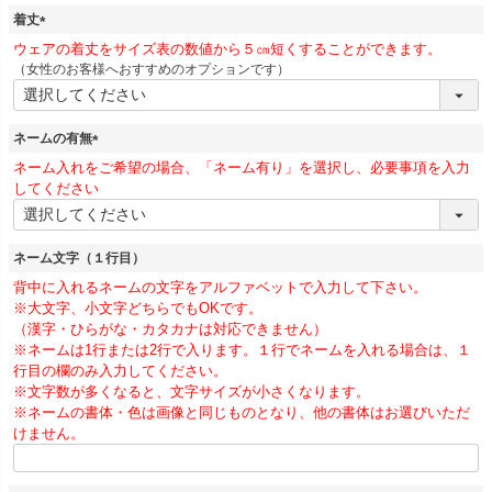
着丈
(
ウェアの着丈をサイズ表の数値から５㎝短くすることができます。
必
（女性のお客様へおすすめのオプションです）
須
)
ネームの有無
(
ネーム入れをご希望の場合、「ネーム有り」を選択し、必要事項を入力
必
してください
須
)
ネーム文字（１行目）
背中に入れるネームの文字をアルファベットで入力して下さい。
※大文字、小文字どちらでもOKです。
（漢字・ひらがな・カタカナは対応できません）
※ネームは1行または2行で入ります。１行でネームを入れる場合は、１
行目の欄のみ入力してください。
※文字数が多くなると、文字サイズが小さくなります。
※ネームの書体・色は画像と同じものとなり、他の書体はお選びいただ
けません。