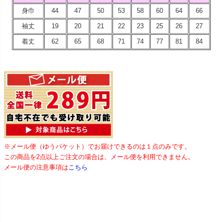
身巾
44
47
50
53
58
60
64
66
袖丈
19
20
21
22
23
25
26
27
着丈
62
65
68
71
74
77
81
84
※メール便（ゆうパケット）でお届けできるのは１点のみです。
この商品を2点以上ご注文の場合は、メール便を利用できません。
メール便の注意事項は
こちら