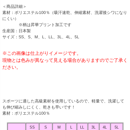
＜商品詳細＞
素材：ポリエステル100％（吸汗速乾、伸縮素材、洗濯後シワになり
にくい）
※柄は昇華プリント加工です
生産国：日本製
サイズ：SS、S、M、L、LL、3L、4L、5L
※この画像は仕上がりイメージです。
現物とは色みが異なって見える場合がありますのでご了承く
ださい。
スポーツに適した高級素材を使用しているので、軽量で、洗濯して
も伸び縮みしにくく、乾きも早いです！
素材：ポリエステル100％
SS
S
M
L
LL
3L
4L
5L