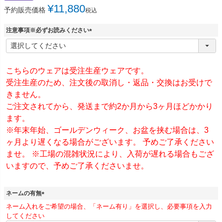
¥
11,880
予約販売価格
税込
注意事項※必ずお読みください
(
必
須
)
こちらのウェアは受注生産ウェアです。
受注生産のため、注文後の取消し・返品・交換はお受けで
きません。
ご注文されてから、発送まで約2か月から3ヶ月ほどかかり
ます。
※年末年始、ゴールデンウィーク、お盆を挟む場合は、3
ヶ月より遅くなる場合がございます。 予めご了承ください
ませ。 ※工場の混雑状況により、入荷が遅れる場合もござ
いますので、予めご了承くださいませ。
ネームの有無
(
ネーム入れをご希望の場合、「ネーム有り」を選択し、必要事項を入力
必
してください
須