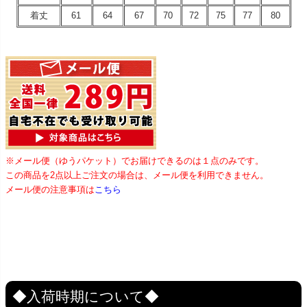
着丈
61
64
67
70
72
75
77
80
※メール便（ゆうパケット）でお届けできるのは１点のみです。
この商品を2点以上ご注文の場合は、メール便を利用できません。
メール便の注意事項は
こちら
◆入荷時期について◆