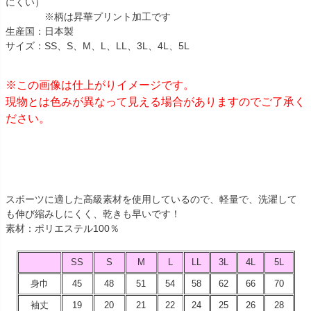
にくい）
※柄は昇華プリント加工です
生産国：日本製
サイズ：SS、S、M、L、LL、3L、4L、5L
※この画像は仕上がりイメージです。
現物とは色みが異なって見える場合がありますのでご了承く
ださい。
スポーツに適した高級素材を使用しているので、軽量で、洗濯して
も伸び縮みしにくく、乾きも早いです！
素材：ポリエステル100％
SS
S
M
L
LL
3L
4L
5L
身巾
45
48
51
54
58
62
66
70
袖丈
19
20
21
22
24
25
26
28