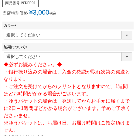
商品番号
INT-F001
¥
3,000
当店特別価格
税込
カラー
(
必
須
納期について
)
(
必
◆必ずお読みください。◆
須
)
・銀行振り込みの場合は、入金の確認が取れ次第の発送と
なります。
・ご注文を受けてからのプリントとなりますので、1週間
ほどお時間がかかる場合がございます。
・ゆうパケットの場合は、発送してからお手元に届くまで
に2日～1週間ほどかかる場合がございます。予めご了承く
ださいませ。
※ゆうパケットは、お届け日、お届け時間はご指定頂けま
せん。