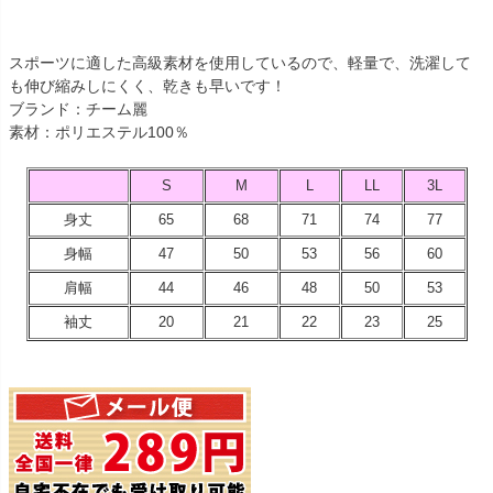
スポーツに適した高級素材を使用しているので、軽量で、洗濯して
も伸び縮みしにくく、乾きも早いです！
ブランド：チーム麗
素材：ポリエステル100％
S
M
L
LL
3L
身丈
65
68
71
74
77
身幅
47
50
53
56
60
肩幅
44
46
48
50
53
袖丈
20
21
22
23
25