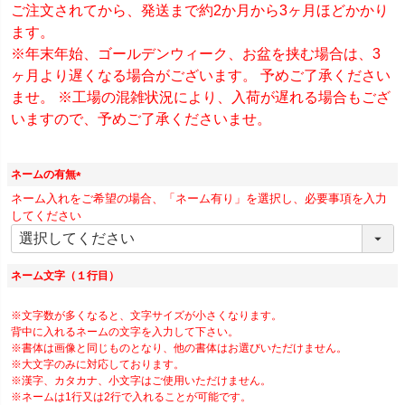
ご注文されてから、発送まで約2か月から3ヶ月ほどかかり
ます。
※年末年始、ゴールデンウィーク、お盆を挟む場合は、3
ヶ月より遅くなる場合がございます。 予めご了承ください
ませ。 ※工場の混雑状況により、入荷が遅れる場合もござ
いますので、予めご了承くださいませ。
ネームの有無
(
ネーム入れをご希望の場合、「ネーム有り」を選択し、必要事項を入力
必
してください
須
)
ネーム文字（１行目）
※文字数が多くなると、文字サイズが小さくなります。
背中に入れるネームの文字を入力して下さい。
※書体は画像と同じものとなり、他の書体はお選びいただけません。
※大文字のみに対応しております。
※漢字、カタカナ、小文字はご使用いただけません。
※ネームは1行又は2行で入れることが可能です。