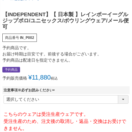
【INDEPENDENT】【 日本製 】レインボーイーグル
ジップポロ/ユニセックス/ボウリングウェア/メール便
可
商品番号
IN_P002
予約商品です。
お届け時期は目安です。前後する場合がございます。
予約商品は配達日を指定できません。
予約商品
¥
11,880
予約販売価格
税込
注意事項※必ずお読みください
(
必
須
)
こちらのウェアは受注生産ウェアです。
受注生産のため、注文後の取消し・返品・交換はお受けで
きません。