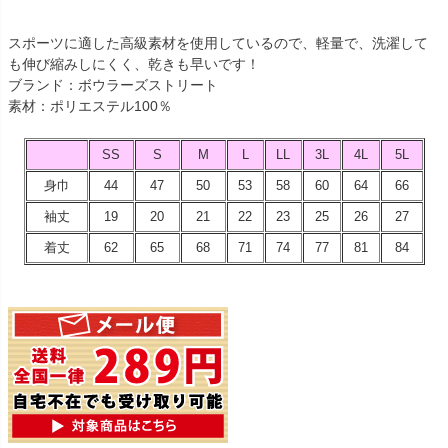
スポーツに適した高級素材を使用しているので、軽量で、洗濯して
も伸び縮みしにくく、乾きも早いです！
ブランド：ボウラーズストリート
素材：ポリエステル100％
SS
S
M
L
LL
3L
4L
5L
身巾
44
47
50
53
58
60
64
66
袖丈
19
20
21
22
23
25
26
27
着丈
62
65
68
71
74
77
81
84