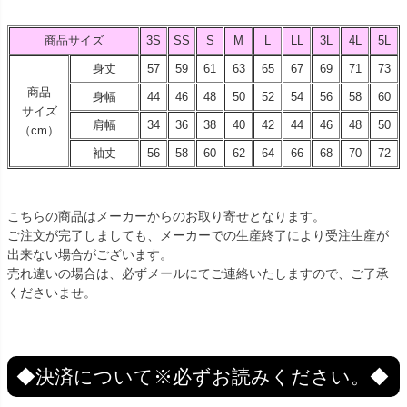
商品サイズ
3S
SS
S
M
L
LL
3L
4L
5L
身丈
57
59
61
63
65
67
69
71
73
商品
身幅
44
46
48
50
52
54
56
58
60
サイズ
肩幅
34
36
38
40
42
44
46
48
50
（cm）
袖丈
56
58
60
62
64
66
68
70
72
こちらの商品はメーカーからのお取り寄せとなります。
ご注文が完了しましても、メーカーでの生産終了により受注生産が
出来ない場合がございます。
売れ違いの場合は、必ずメールにてご連絡いたしますので、ご了承
くださいませ。
◆決済について※必ずお読みください。◆