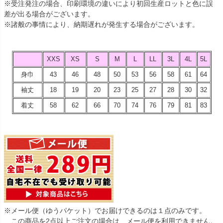
※受注発注の場合、印刷環境の違いにより初回生産ロットと色に誤
差が出る場合がございます。
※諸般の事情により、納期遅れが発生する場合がございます。
XXS
XS
S
M
L
LL
3L
4L
5L
身巾
43
46
48
50
53
56
58
61
64
袖丈
18
19
20
23
25
27
28
30
32
着丈
58
62
66
70
74
76
79
81
83
※メール便（ゆうパケット）でお届けできるのは１点のみです。
この商品を2点以上ご注文の場合は、メール便を利用できません。