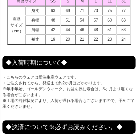
商品サイズ
SS
S
M
L
LL
3L
身丈
63
69
71
73
75
77
商品
身幅
48
51
54
57
60
63
サイズ
肩幅
42
44
46
48
51
53
（cm）
袖丈
19
20
21
22
23
24
◆入荷時期について◆
・こちらのウェアは受注生産ウェアです。
・ご注文されてから、発送まで約2か月ほどかかります。
※年末年始、ゴールデンウィーク、お盆を挟む場合は、3ヶ月より遅くな
る場合がございます。
※工場の混雑状況により、入荷が遅れる場合もございますので、予めご了
承くださいませ。
◆決済について※必ずお読みください。◆