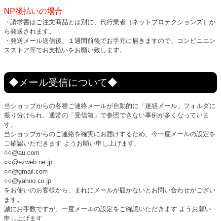
NP後払いの場合
・請求書はご注文商品とは別に、代行業者（ネットプロテクションズ）か
ら発送されます。
・発送メール送信後、１週間前後でお手元に届きますので、コンビニエン
スストア等でお支払いをお願い致します。
◆メール受信について◆
当ショップからの各種ご連絡メールが自動的に「迷惑メール」フォルダに
振り分けられ、通常の「受信箱」で参照できない事例が多くなっていま
す。
当ショップからのご連絡を確実にお届けするため、今一度メールの設定を
ご確認いただきます ようお願い申し上げます。
○○@au.com
○○@ezweb.ne.jp
○○@gmail.com
○○@yahoo.co.jp
をお使いのお客様から、まれにメールが届かないとお問い合わせがござい
ます。
誠にお手数ですが、一度メールの設定をご確認いただきます ようお願い
申し上げます