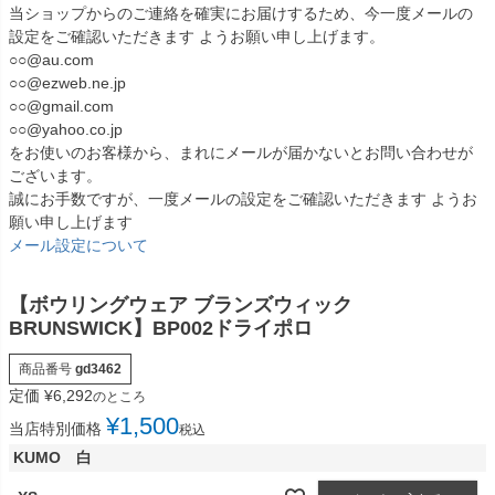
当ショップからのご連絡を確実にお届けするため、今一度メールの
設定をご確認いただきます ようお願い申し上げます。
○○@au.com
○○@ezweb.ne.jp
○○@gmail.com
○○@yahoo.co.jp
をお使いのお客様から、まれにメールが届かないとお問い合わせが
ございます。
誠にお手数ですが、一度メールの設定をご確認いただきます ようお
願い申し上げます
メール設定について
【ボウリングウェア ブランズウィック
BRUNSWICK】BP002ドライポロ
商品番号
gd3462
定価
¥
6,292
のところ
¥
1,500
当店特別価格
税込
KUMO 白