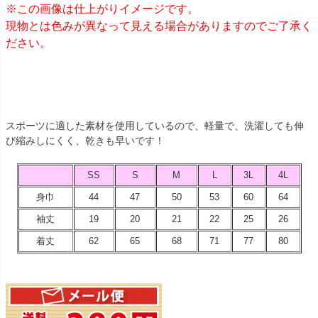
※この画像は仕上がりイメージです。
現物とは色みが異なって見える場合がありますのでご了承く
ださい。
スポーツに適した素材を使用しているので、軽量で、洗濯しても伸
び縮みしにくく、乾きも早いです！
SS
S
M
L
3L
4L
身巾
44
47
50
53
60
64
袖丈
19
20
21
22
25
26
着丈
62
65
68
71
77
80