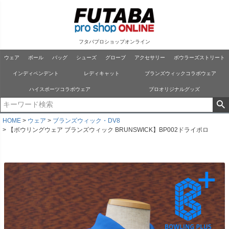
フタバプロショップオンライン
ウェア
ボール
バッグ
シューズ
グローブ
アクセサリー
ボウラーズストリート
インディペンデント
レディキャット
ブランズウィックコラボウェア
ハイスポーツコラボウェア
プロオリジナルグッズ
HOME
ウェア
ブランズウィック・DV8
【ボウリングウェア ブランズウィック BRUNSWICK】BP002ドライポロ