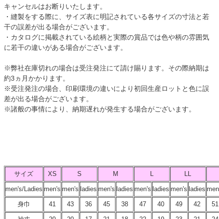
キャンセルはお断りいたします。
・縫製をする際に、サイズ表に明記されている各サイズの寸法と若
干の誤差が出る場合がございます。
・カタログに掲載されている絵柄と実際の賞品では色や柄の雰囲気
に若干の違いがある場合がございます。
※弊社在庫切れの場合は受注発注にて請け賜ります。その際納期は
約3ヵ月かかります。
※受注発注の場合、印刷環境の違いにより初回生産ロットと色に誤
差が出る場合がございます。
※諸般の事情により、納期遅れが発生する場合がございます。
サイズ
XS
S
M
L
LL
men's/Ladies
men's
men's
ladies
men's
ladies
men's
ladies
men's
ladies
men
身巾
41
43
36
45
38
47
40
49
42
51