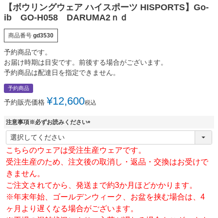
【ボウリングウェア ハイスポーツ HISPORTS】Go-
ib GO-H058 DARUMA2ｎｄ
商品番号
gd3530
予約商品です。
お届け時期は目安です。前後する場合がございます。
予約商品は配達日を指定できません。
予約商品
¥
12,600
予約販売価格
税込
注意事項※必ずお読みください
(
必
こちらのウェアは受注生産ウェアです。
須
)
受注生産のため、注文後の取消し・返品・交換はお受けで
きません。
ご注文されてから、発送まで約3か月ほどかかります。
※年末年始、ゴールデンウィーク、お盆を挟む場合は、4
ヶ月より遅くなる場合がございます。