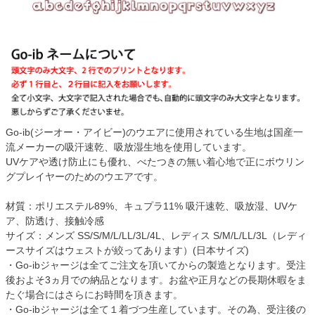
Go-ib(ジーオー・アイビー)のウエアに使用されている生地は国産一
流メーカーの吸汗速乾、吸放湿生地を使用しています。
UVケアや透け防止にも優れ、べたつきの無い着心地で正にボウリン
グプレイヤーのためのウエアです。
材質：ポリエステル89%、キュプラ11% 吸汗速乾、吸放湿、UVケ
ア、防透け、接触冷感
サイズ：メンズ SS/S/M/L/LL/3L/4L、レディス S/M/L/LL/3L（レディ
ースサイズはウェストが絞ってあります）(日本サイズ)
・Go-ibジャージは全てご注文を頂いてからの製造となります。受注
後およそ3ヵ月での納品となります。お盆や正月などの長期休暇をま
たぐ場合にはさらにお時間を頂きます。
・Go-ibジャージは全て１着づつ生産しています。その為、受注後の