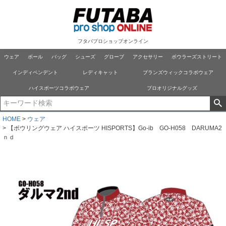
フタバプロショップオンライン
ウェア
ボール
バッグ
シューズ
グローブ
アクセサリー
ボウラーズストリート
インディペンデント
レディキャット
ブランズウィックコラボウェア
ハイスポーツコラボウェア
プロオリジナルグッズ
HOME
ウェア
【ボウリングウェア ハイスポーツ HISPORTS】Go-ib GO-H058 DARUMA2
ｎｄ