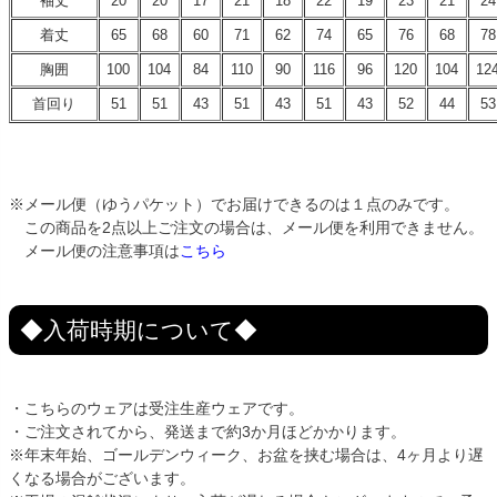
袖丈
20
20
17
21
18
22
19
23
21
24
着丈
65
68
60
71
62
74
65
76
68
78
胸囲
100
104
84
110
90
116
96
120
104
12
首回り
51
51
43
51
43
51
43
52
44
53
※メール便（ゆうパケット）でお届けできるのは１点のみです。
この商品を2点以上ご注文の場合は、メール便を利用できません。
メール便の注意事項は
こちら
◆入荷時期について◆
・こちらのウェアは受注生産ウェアです。
・ご注文されてから、発送まで約3か月ほどかかります。
※年末年始、ゴールデンウィーク、お盆を挟む場合は、4ヶ月より遅
くなる場合がございます。