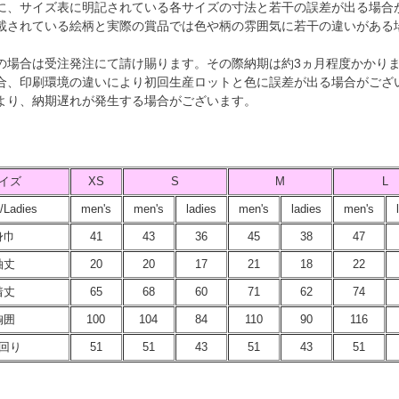
に、サイズ表に明記されている各サイズの寸法と若干の誤差が出る場合
載されている絵柄と実際の賞品では色や柄の雰囲気に若干の違いがある
の場合は受注発注にて請け賜ります。その際納期は約3ヵ月程度かかり
合、印刷環境の違いにより初回生産ロットと色に誤差が出る場合がござ
より、納期遅れが発生する場合がございます。
イズ
XS
S
M
L
/Ladies
men's
men's
ladies
men's
ladies
men's
身巾
41
43
36
45
38
47
袖丈
20
20
17
21
18
22
着丈
65
68
60
71
62
74
胸囲
100
104
84
110
90
116
回り
51
51
43
51
43
51