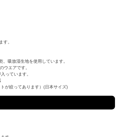
います。
速乾、吸放湿生地を使用しています。
めのウエアです。
が入っています。
感
はウェストが絞ってあります）(日本サイズ)