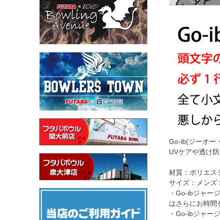
Go-ib(ジ
UVケアや透け
材質：ポリエステ
サイズ：メンズ S
・Go-ibジ
はさらにお時間
・Go-ibジ