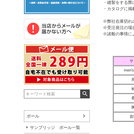
・縫製をする際
・カタログに掲
※弊社在庫切れ
※受注発注の場
※諸般の事情に
サ
men's
ボール
首
サンブリッジ ボール一覧