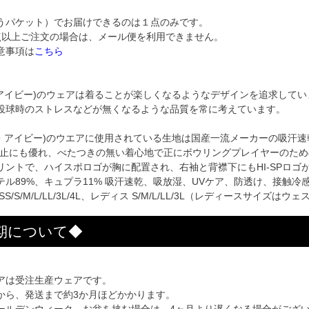
うパケット）でお届けできるのは１点のみです。
以上ご注文の場合は、メール便を利用できません。
意事項は
こちら
」
オーアイビー)のウェアは着ることが楽しくなるようなデザインを追求して
投球時のストレスなどが無くなるような品質を常に考えています。
ーオー・アイビー)のウエアに使用されている生地は国産一流メーカーの吸汗
防止にも優れ、べたつきの無い着心地で正にボウリングプレイヤーのた
リントで、ハイスポロゴが胸に配置され、右袖と背襟下にもHI-SPロゴ
ル89%、キュプラ11% 吸汗速乾、吸放湿、UVケア、防透け、接触冷
S/S/M/L/LL/3L/4L、レディス S/M/L/LL/3L（レディースサイズ
期について◆
アは受注生産ウェアです。
から、発送まで約3か月ほどかかります。