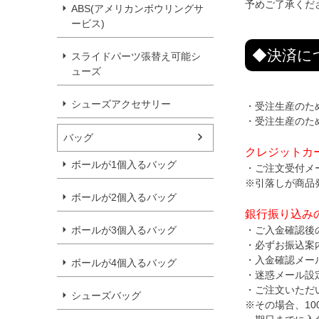
予めご了承くだ
ABS(アメリカンボウリングサ
ービス)
◆決済に
スライドパーツ張替え可能シ
ューズ
シューズアクセサリー
・受注生産のた
・受注生産のた
バッグ
クレジットカ
ボールが1個入るバッグ
・ご注文受付メ
※引落しが商品
ボールが2個入るバッグ
銀行振り込み
・ご入金確認後
ボールが3個入るバッグ
・必ずお振込案
・入金確認メー
ボールが4個入るバッグ
・迷惑メール設
・ご注文いただ
シューズバッグ
※その場合、1