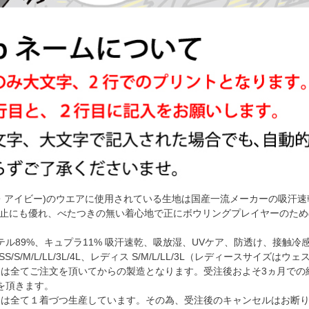
ーオー・アイビー)のウエアに使用されている生地は国産一流メーカーの吸汗
防止にも優れ、べたつきの無い着心地で正にボウリングプレイヤーのた
ル89%、キュプラ11% 吸汗速乾、吸放湿、UVケア、防透け、接触冷
S/S/M/L/LL/3L/4L、レディス S/M/L/LL/3L（レディースサイズ
ャージは全てご注文を頂いてからの製造となります。受注後およそ3ヵ月で
を頂きます。
ャージは全て１着づつ生産しています。その為、受注後のキャンセルはお断