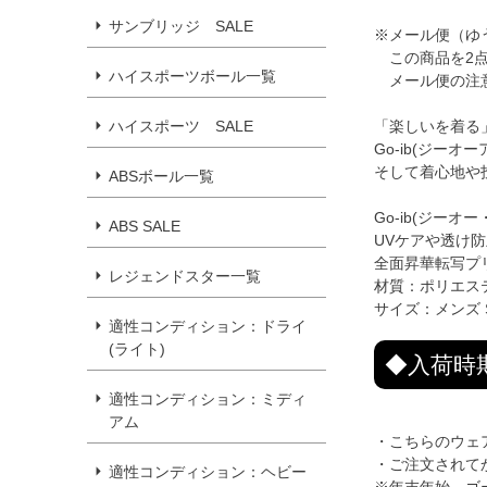
サンブリッジ SALE
※メール便（ゆ
この商品を2点
ハイスポーツボール一覧
メール便の注
ハイスポーツ SALE
「楽しいを着る
Go-ib(ジー
そして着心地や
ABSボール一覧
Go-ib(ジ
ABS SALE
UVケアや透け
全面昇華転写プ
レジェンドスター一覧
材質：ポリエステ
サイズ：メンズ S
適性コンディション：ドライ
(ライト)
◆入荷時
適性コンディション：ミディ
アム
・こちらのウェ
・ご注文されて
適性コンディション：ヘビー