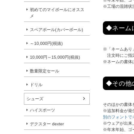
※年末年始、ゴ
※工場の混雑状
初めてのマイボールにオスス
メ
◆ネーム
スペアボール(カバーボール)
～10,000円(税抜)
※「ネームあり
注文時にご指
10,000円～15,000円(税抜)
※ネームの書体
数量限定セール
◆その他
ドリル
シューズ
そのほかの書体
ハイスポーツ
※追加料金が発
別のフォントで
※ウェアが出来
デクスター dexter
※年末年始、ゴ