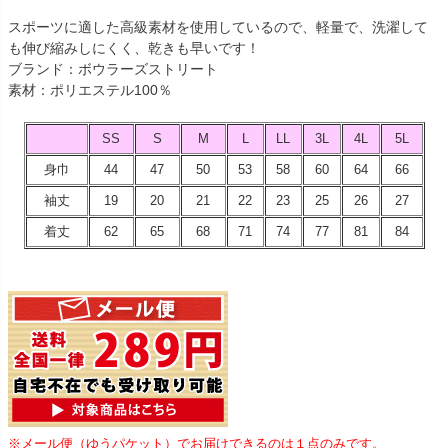
スポーツに適した高級素材を使用しているので、軽量で、洗濯して
も伸び縮みしにくく、乾きも早いです！
ブランド：ボウラーズストリート
素材：ポリエステル100％
SS
S
M
L
LL
3L
4L
5L
身巾
44
47
50
53
58
60
64
66
袖丈
19
20
21
22
23
25
26
27
着丈
62
65
68
71
74
77
81
84
※メール便（ゆうパケット）でお届けできるのは１点のみです。