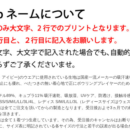
ーオー・アイビー)のウエアに使用されている生地は国産一流メーカーの吸汗
防止にも優れ、べたつきの無い着心地で正にボウリングプレイヤーのた
ル89%、キュプラ11% 吸汗速乾、吸放湿、UVケア、防透け、接触冷
S/S/M/L/LL/3L/4L、レディス S/M/L/LL/3L（レディースサイズ
ャージは全てご注文を頂いてからの製造となります。受注後およそ3ヵ月で
を頂きます。
ャージは全て１着づつ生産しています。その為、受注後のキャンセルはお断
に、サイズ表に明記されている各サイズの寸法と若干の誤差が出る場合