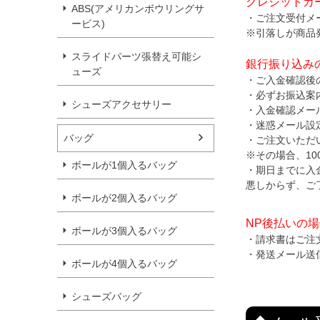
クレジットカ
ABS(アメリカンボウリングサ
・ご注文受付メ
ービス)
※引落しが商品
スライドパーツ張替え可能シ
銀行振り込み
ューズ
・ご入金確認後
・必ずお振込案
シューズアクセサリー
・入金確認メー
・迷惑メール設
バッグ
・ご注文いただ
※その場合、1
ボールが1個入るバッグ
・期日までに入
悪しからず、ご
ボールが2個入るバッグ
NP後払いの
ボールが3個入るバッグ
・請求書はご注
・発送メール送
ボールが4個入るバッグ
シューズバッグ