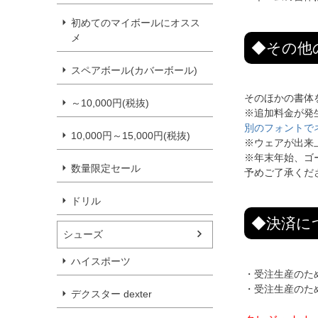
初めてのマイボールにオスス
メ
◆その他
スペアボール(カバーボール)
そのほかの書体
～10,000円(税抜)
※追加料金が発
別のフォントで
10,000円～15,000円(税抜)
※ウェアが出来
※年末年始、ゴ
数量限定セール
予めご了承くだ
ドリル
◆決済に
シューズ
ハイスポーツ
・受注生産のた
・受注生産のた
デクスター dexter