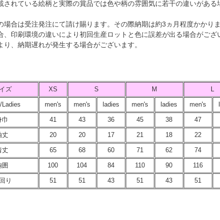
載されている絵柄と実際の賞品では色や柄の雰囲気に若干の違いがある
の場合は受注発注にて請け賜ります。その際納期は約3ヵ月程度かかり
合、印刷環境の違いにより初回生産ロットと色に誤差が出る場合がござ
より、納期遅れが発生する場合がございます。
イズ
XS
S
M
L
/Ladies
men's
men's
ladies
men's
ladies
men's
身巾
41
43
36
45
38
47
袖丈
20
20
17
21
18
22
着丈
65
68
60
71
62
74
胸囲
100
104
84
110
90
116
回り
51
51
43
51
43
51