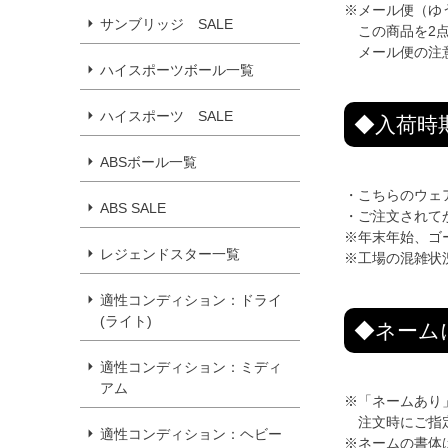
※メール便（ゆ
サンブリッジ SALE
この商品を2点
メール便の注
ハイスポーツボール一覧
ハイスポーツ SALE
◆入荷時
ABSボール一覧
・こちらのウェ
ABS SALE
・ご注文されて
※年末年始、ゴ
レジェンドスター一覧
※工場の混雑状
適性コンディション：ドライ
(ライト)
◆ネーム
適性コンディション：ミディ
アム
※「ネームあり
注文時にご指
適性コンディション：ヘビー
※ネームの書体