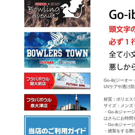
Go-ib(ジ
UVケアや透け
材質：ポリエステ
サイズ：メンズ S
・Go-ibジ
はさらにお時間
・Go-ibジ
・縫製をする際