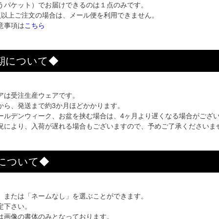
うパケット）でお届けできるのは１点のみです。
以上ご注文の場合は、メール便を利用できません。
意事項は
こちら
期について◆
アは受注生産ウェアです。
から、発送まで約3か月ほどかかります。
ールデンウィーク、お盆を挟む場合は、4ヶ月より遅くなる場合がござ
況により、入荷が遅れる場合もございますので、予めご了承くださいま
について◆
」または「ネームなし」を選ぶことができます。
定下さい。
は画像の書体のみとなっております。