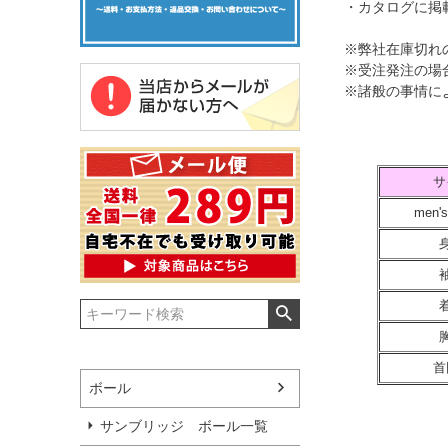
・カタログに掲
※弊社在庫切れ
※受注発注の場
※諸般の事情に
サ
men's
首
ボール
サンブリッジ ボール一覧