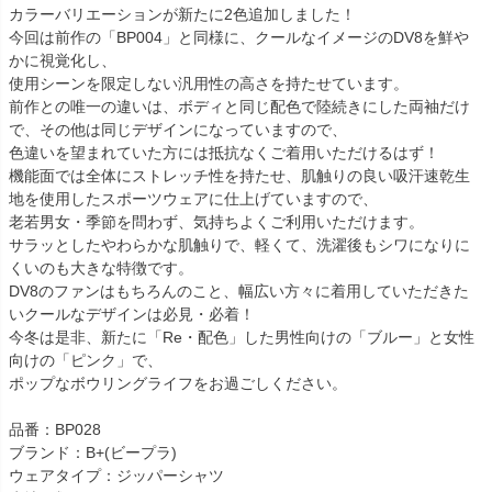
カラーバリエーションが新たに2色追加しました！
今回は前作の「BP004」と同様に、クールなイメージのDV8を鮮や
かに視覚化し、
使用シーンを限定しない汎用性の高さを持たせています。
前作との唯一の違いは、ボディと同じ配色で陸続きにした両袖だけ
で、その他は同じデザインになっていますので、
色違いを望まれていた方には抵抗なくご着用いただけるはず！
機能面では全体にストレッチ性を持たせ、肌触りの良い吸汗速乾生
地を使用したスポーツウェアに仕上げていますので、
老若男女・季節を問わず、気持ちよくご利用いただけます。
サラッとしたやわらかな肌触りで、軽くて、洗濯後もシワになりに
くいのも大きな特徴です。
DV8のファンはもちろんのこと、幅広い方々に着用していただきた
いクールなデザインは必見・必着！
今冬は是非、新たに「Re・配色」した男性向けの「ブルー」と女性
向けの「ピンク」で、
ポップなボウリングライフをお過ごしください。
品番：BP028
ブランド：B+(ビープラ)
ウェアタイプ：ジッパーシャツ