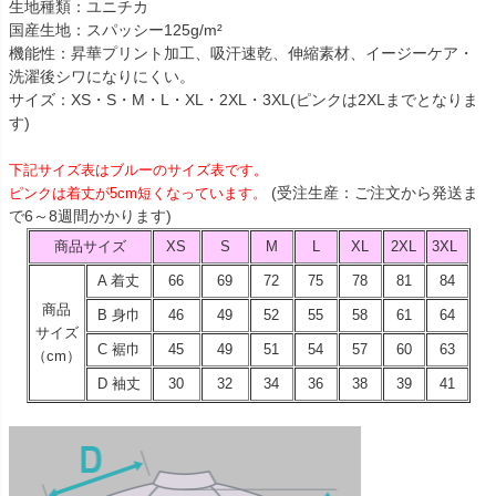
生地種類：ユニチカ
国産生地：スパッシー125g/m²
機能性：昇華プリント加工、吸汗速乾、伸縮素材、イージーケア・
洗濯後シワになりにくい。
サイズ：XS・S・M・L・XL・2XL・3XL(ピンクは2XLまでとなりま
す)
下記サイズ表はブルーのサイズ表です。
(受注生産：ご注文から発送ま
ピンクは着丈が5cm短くなっています。
で6～8週間かかります)
商品サイズ
XS
S
M
L
XL
2XL
3XL
A 着丈
66
69
72
75
78
81
84
商品
B 身巾
46
49
52
55
58
61
64
サイズ
C 裾巾
45
49
51
54
57
60
63
（cm）
D 袖丈
30
32
34
36
38
39
41