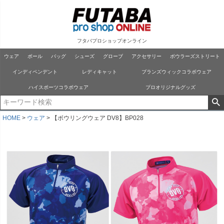
フタバプロショップオンライン
ウェア
ボール
バッグ
シューズ
グローブ
アクセサリー
ボウラーズストリート
インディペンデント
レディキャット
ブランズウィックコラボウェア
ハイスポーツコラボウェア
プロオリジナルグッズ
HOME
ウェア
【ボウリングウェア DV8】BP028