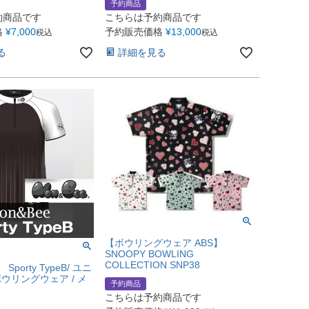
予約商品
約商品です
こちらは予約商品です
格
¥
7,000
予約販売価格
¥
13,000
税込
税込
る
詳細を見る
【ボウリングウェア ABS】
SNOOPY BOWLING
COLLECTION SNP38
 Sporty TypeB/ ユニ
ボウリングウェア / メ
予約商品
こちらは予約商品です