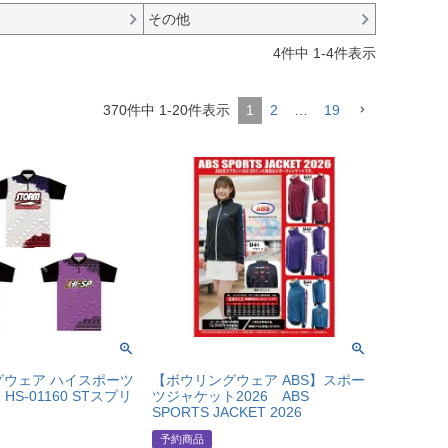
その他
4
件中
1
-
4
件表示
370
件中
1
-
20
件表示
1
2
…
19
グウェア ハイスポーツ
【ボウリングウェア ABS】スポー
】HS-01160 STスプリ
ツジャケット2026 ABS
SPORTS JACKET 2026
予約商品