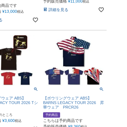
予約販売価格
¥
11,000
税込
約商品です
詳細を見る
格
¥
13,000
税込
る
ウェア ABS】
【ボウリングウェア ABS】
ACY TOUR 2026 Tシ
BARNS LEGACY TOUR 2026 昇
華ウェア PRCR26
のところ
予約商品
格
¥
3,600
こちらは予約商品です
税込
予約販売価格
¥
8,360
税込