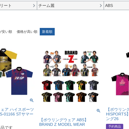
リート
チーム麗
ABS
が安い順
価格が高い順
新着順
ェア ハイスポーツ
【ボウリン
S-01166 STサマー
HISPORTS
ング26
【ボウリングウェア ABS】
BRAND Z MODEL WEAR
予約商品
商品です