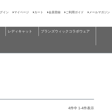
グイン
マイページ
カート
会員登録
ご利用ガイド
メールマガジン
レディキャット
ブランズウィックコラボウェア
4
件中
1
-
4
件表示