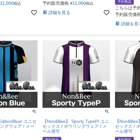
予約商品
11,000
予約販売価格
¥
11,000
税込
税込
こちらは予
詳細を見る
予約販売価
詳細を見
ditionBlue/ ユニセ
【Non&Bee】 Sporty TypeP/ ユニ
【Non&Bee】
リングウェア / メー
セックス / ボウリングウェア / メ
セックス / 
ール便可
ール便可
予約商品
予約商品