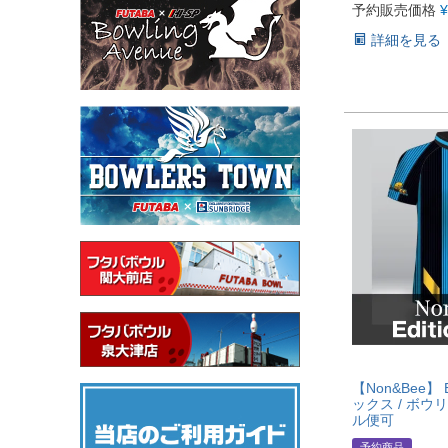
予約販売価格
¥
詳細を見る
【Non&Bee】 E
ックス / ボウ
ル便可
予約商品