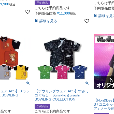
こちらは予
予約商品
9,900
税込
こちらは予約商品です
予約販売価
予約販売価格
¥
11,000
税込
詳細を見
詳細を見る
ェア ABS】リラッ
【ボウリングウェア ABS】すみっ
a BOWLING
コぐらし Sumikkoｇurashi
BOWLING COLLECTION
【Non&Be
B / ユニセ
予約商品
ア / メール
商品です
こちらは予約商品です