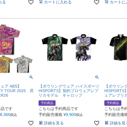
れる
カートに入れる
カートに
ェア ABS】
【ボウリングウェア ハイスポーツ
【ボウリン
CY TOUR 2026 昇
HISPORTS】契約プロウェアレプ
HISPOR
R26
リカモデル ギャロップ
ェアレプリ
予約商品
予約商品
商品です
こちらは予約商品です
こちらは予
8,360
予約販売価格
¥
9,900
予約販売価
税込
税込
詳細を見る
詳細を見