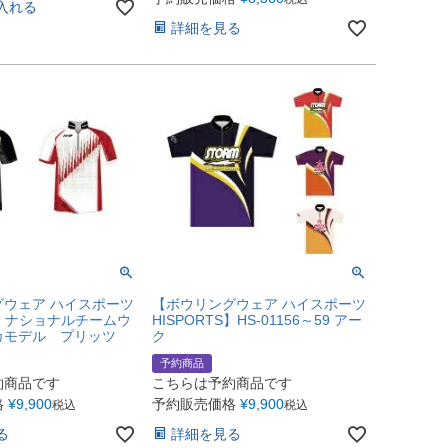
入れる
詳細を見る
グウェア ハイスポーツ
【ボウリングウェア ハイスポーツ
TS】ナショナルチームウ
HISPORTS】HS-01156～59 アー
カモデル プリッツ
ク
予約商品
約商品です
こちらは予約商品です
格
¥
9,900
予約販売価格
¥
9,900
税込
税込
る
詳細を見る