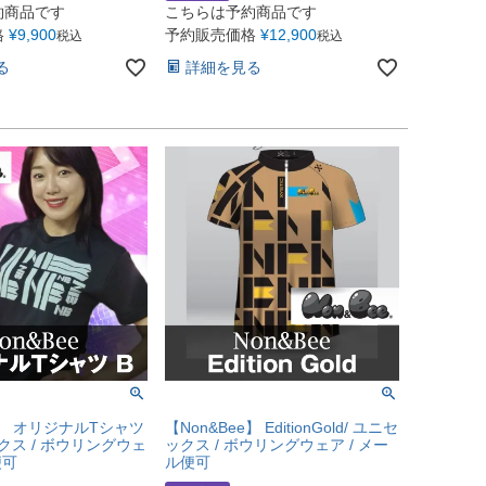
約商品です
こちらは予約商品です
格
¥
9,900
予約販売価格
¥
12,900
税込
税込
る
詳細を見る
e】 オリジナルTシャツ
【Non&Bee】 EditionGold/ ユニセ
ックス / ボウリングウェ
ックス / ボウリングウェア / メー
便可
ル便可