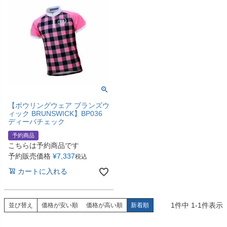
【ボウリングウェア ブランズウ
ィック BRUNSWICK】BP036
ディーバチェック
予約商品
こちらは予約商品です
予約販売価格
¥
7,337
税込
カートに入れる
1
件中
1
-
1
件表示
並び替え
価格が安い順
価格が高い順
新着順