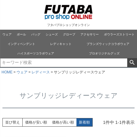
フタバプロショップオンライン
ウェア
ボール
バッグ
シューズ
グローブ
アクセサリー
ボウラーズストリート
インディペンデント
レディキャット
ブランズウィックコラボウェア
ハイスポーツコラボウェア
プロオリジナルグッズ
HOME
ウェア
レディース
サンブリッジレディースウェア
サンブリッジレディースウェア
1
件中
1
-
1
件表示
並び替え
価格が安い順
価格が高い順
新着順