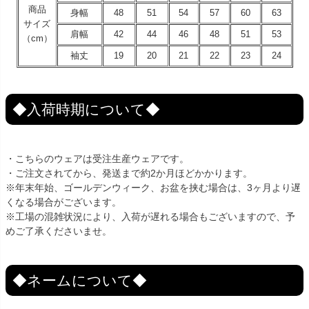
商品
身幅
48
51
54
57
60
63
サイズ
肩幅
42
44
46
48
51
53
（cm）
袖丈
19
20
21
22
23
24
◆入荷時期について◆
・こちらのウェアは受注生産ウェアです。
・ご注文されてから、発送まで約2か月ほどかかります。
※年末年始、ゴールデンウィーク、お盆を挟む場合は、3ヶ月より遅
くなる場合がございます。
※工場の混雑状況により、入荷が遅れる場合もございますので、予
めご了承くださいませ。
◆ネームについて◆