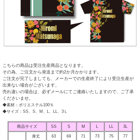
こちらの商品は受注生産商品となります。
その為、ご注文から発送まで約2か月かかります。
ご注文が完了しましても、メーカーでの生産終了により受注生産が
出来ない場合がございます。
売れ違いの場合は、必ずメールにてご連絡いたしますので、ご了承
くださいませ。
◆素材：ポリエステル100％
◆サイズ：SS、S、M、L、LL、3Ｌ
商品サイズ
SS
S
M
L
LL
3L
身丈
63
69
71
73
75
77