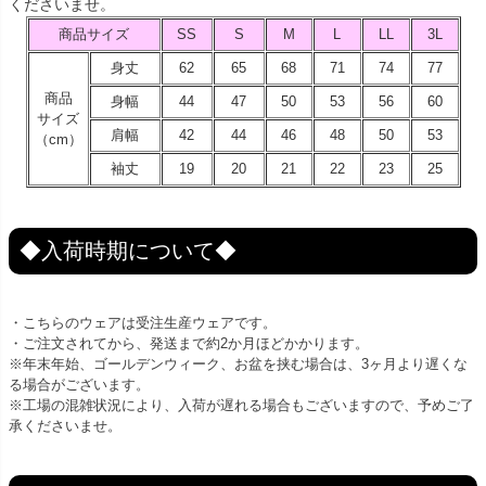
くださいませ。
商品サイズ
SS
S
M
L
LL
3L
身丈
62
65
68
71
74
77
商品
身幅
44
47
50
53
56
60
サイズ
肩幅
42
44
46
48
50
53
（cm）
袖丈
19
20
21
22
23
25
◆入荷時期について◆
・こちらのウェアは受注生産ウェアです。
・ご注文されてから、発送まで約2か月ほどかかります。
※年末年始、ゴールデンウィーク、お盆を挟む場合は、3ヶ月より遅くな
る場合がございます。
※工場の混雑状況により、入荷が遅れる場合もございますので、予めご了
承くださいませ。