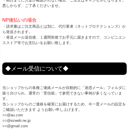
・期日までに入金が確認されない場合、ご注文はキャンセルとなります。
悪しからず、ご了承くださいませ。
NP後払いの場合
・請求書はご注文商品とは別に、代行業者（ネットプロテクションズ）か
ら発送されます。
・発送メール送信後、１週間前後でお手元に届きますので、コンビニエン
スストア等でお支払いをお願い致します。
◆メール受信について◆
当ショップからの各種ご連絡メールが自動的に「迷惑メール」フォルダに
振り分けられ、通常の「受信箱」で参照できない事例が多くなっていま
す。
当ショップからのご連絡を確実にお届けするため、今一度メールの設定を
ご確認いただきます ようお願い申し上げます。
○○@au.com
○○@ezweb.ne.jp
○○@gmail.com