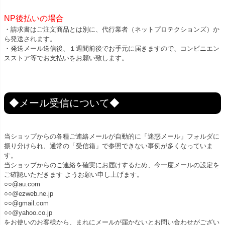
NP後払いの場合
・請求書はご注文商品とは別に、代行業者（ネットプロテクションズ）か
ら発送されます。
・発送メール送信後、１週間前後でお手元に届きますので、コンビニエン
スストア等でお支払いをお願い致します。
◆メール受信について◆
当ショップからの各種ご連絡メールが自動的に「迷惑メール」フォルダに
振り分けられ、通常の「受信箱」で参照できない事例が多くなっていま
す。
当ショップからのご連絡を確実にお届けするため、今一度メールの設定を
ご確認いただきます ようお願い申し上げます。
○○@au.com
○○@ezweb.ne.jp
○○@gmail.com
○○@yahoo.co.jp
をお使いのお客様から、まれにメールが届かないとお問い合わせがござい