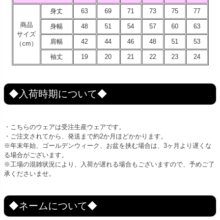
身丈
63
69
71
73
75
77
商品
身幅
48
51
54
57
60
63
サイズ
肩幅
42
44
46
48
51
53
（cm）
袖丈
19
20
21
22
23
24
◆入荷時期について◆
・こちらのウェアは受注生産ウェアです。
・ご注文されてから、発送まで約2か月ほどかかります。
※年末年始、ゴールデンウィーク、お盆を挟む場合は、3ヶ月より遅くな
る場合がございます。
※工場の混雑状況により、入荷が遅れる場合もございますので、予めご了
承くださいませ。
◆ネームについて◆