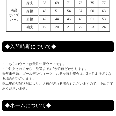
身丈
63
69
71
73
75
77
商品
身幅
48
51
54
57
60
63
サイズ
肩幅
42
44
46
48
51
53
（cm）
袖丈
19
20
21
22
23
24
◆入荷時期について◆
・こちらのウェアは受注生産ウェアです。
・ご注文されてから、発送まで約2か月ほどかかります。
※年末年始、ゴールデンウィーク、お盆を挟む場合は、3ヶ月より遅くな
る場合がございます。
※工場の混雑状況により、入荷が遅れる場合もございますので、予めご了
承くださいませ。
◆ネームについて◆