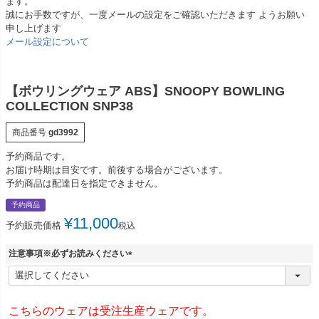
ます。
誠にお手数ですが、一度メールの設定をご確認いただきます ようお願い
申し上げます
メール設定について
【ボウリングウェア ABS】SNOOPY BOWLING
COLLECTION SNP38
商品番号
gd3992
予約商品です。
お届け時期は目安です。前後する場合がございます。
予約商品は配達日を指定できません。
予約商品
¥
11,000
予約販売価格
税込
注意事項※必ずお読みください
(
必
須
)
こちらのウェアは受注生産ウェアです。