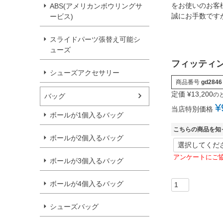
をお使いのお客
ABS(アメリカンボウリングサ
誠にお手数です
ービス)
スライドパーツ張替え可能シ
ューズ
フィッティン
シューズアクセサリー
商品番号
gd2846
定価
¥
13,200
の
バッグ
¥
当店特別価格
ボールが1個入るバッグ
こちらの商品を知
ボールが2個入るバッグ
アンケートにご
ボールが3個入るバッグ
ボールが4個入るバッグ
シューズバッグ