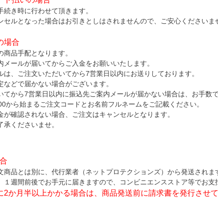
手続き時に行わせて頂きます。
ンセルとなった場合はお引きとしはされませんので、ご安心くださいま
の場合
の商品手配となります。
内メールが届いてからご入金をお願いいたします。
ルは、ご注文いただいてから7営業日以内にお送りしております。
定などで届かない場合がございます。
いてから7営業日以内に振込先ご案内メールが届かない場合は、お手数
000から始まるご注文コードとお名前フルネームをご記載ください。
金が確認されない場合、ご注文はキャンセルとなります。
了承くださいませ。
場合
文商品とは別に、代行業者（ネットプロテクションズ）から発送されま
、１週間前後でお手元に届きますので、コンビニエンスストア等でお支
に2か月半以上かかる場合は、商品発送前に請求書を発行させ