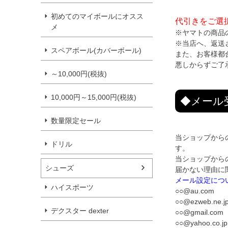
初めてのマイボールにオスス
代引きをご選
メ
※ヤマトの商品
※当店へ、返送
スペアボール(カバーボール)
また、お客様都
悪しからずご了
～10,000円(税抜)
10,000円～15,000円(税抜)
◆メール
数量限定セール
当ショップから
ドリル
す。
当ショップから
シューズ
届かない理由に
メール設定につ
ハイスポーツ
○○@au.com
○○@ezweb.ne.j
デクスター dexter
○○@gmail.com
○○@yahoo.co.jp