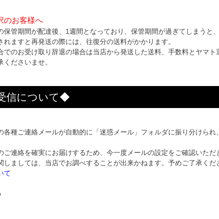
択のお客様へ
の保管期間が配達後、1週間となっており、保管期間が過ぎてしまうと
されますと再発送の際には、往復分の送料がかかります。
合でのお受け取り辞退の場合は当店から発送した送料、手数料とヤマト
承くださいませ。
受信について◆
の各種ご連絡メールが自動的に「迷惑メール」フォルダに振り分けられ
のご連絡を確実にお届けするため、今一度メールの設定をご確認いただ
関しましては、当店でお調べすることが出来かねます。予めご了承くだ
いて
p