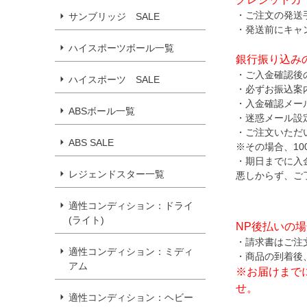
・ご注文の発送
サンブリッジ SALE
・発送前にキャ
ハイスポーツボール一覧
銀行振り込み
・ご入金確認後
ハイスポーツ SALE
・必ずお振込案
・入金確認メー
ABSボール一覧
・迷惑メール設
・ご注文いただ
ABS SALE
※その場合、1
・期日までに入
レジェンドスター一覧
悪しからず、ご
適性コンディション：ドライ
(ライト)
NP後払いの
・請求書はご注
適性コンディション：ミディ
・商品の到着後
アム
※お届けまで
せ。
適性コンディション：ヘビー