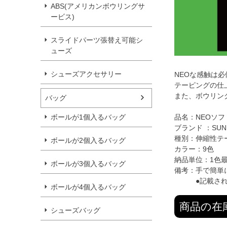
ABS(アメリカンボウリングサ
ービス)
スライドパーツ張替え可能シ
ューズ
シューズアクセサリー
NEOな感触は必
テーピングの仕
また、ボウリン
バッグ
ボールが1個入るバッグ
品名：NEOソ
ブランド ：SUNB
種別：伸縮性テ
ボールが2個入るバッグ
カラー：9色
納品単位：1色
ボールが3個入るバッグ
備考：手で簡単
●記載されてい
ボールが4個入るバッグ
商品の在
シューズバッグ