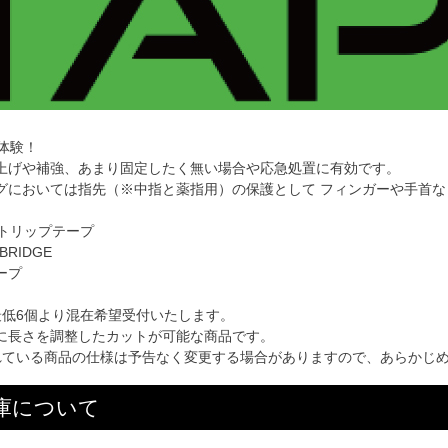
体験！
上げや補強、あまり固定したく無い場合や応急処置に有効です。
グにおいては指先（※中指と薬指用）の保護として フィンガーや手首
フトリップテープ
RIDGE
ープ
最低6個より混在希望受付いたします。
に長さを調整したカットが可能な商品です。
る商品の仕様は予告なく変更する場合がありますので、あらかじめ
庫について