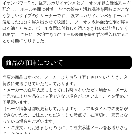
イオンパワーSは、強アルカリイオン水とノニオン系界面活性剤をW
配合し、 ボール表面に付着した油の除去と汚れ洗浄を同時におこな
う新しいタイプのクリーナーです。 強アルカリイオン水がボールに
浸透した油分を浮き出させて脱脂し、 ノニオン系界面活性剤が浮き
出た油とともに、ボール表面に付着した汚れをきれいに洗浄してく
れます。 さらに、水溶性なのでボール表面を傷めずお手入れするこ
とが可能になりました。
商品の在庫について
当店の商品はすべて、メーカーよりお取り寄せさせていただき、入
荷後に発送させていただいております。
・メーカーの在庫状況によってはお時間をいただく場合や、メーカ
ー完売によりお品をご準備できない場合がございますことを予めご
了承願います。
（ページ情報は都度更新しておりますが、リアルタイムでの更新が
できないため、ご注文いただきました時点で、在庫切れ・完売とな
っている場合もございます）
・・ご注文いただきましたのちに、ご注文承諾メールをお送りさせ
ていただきます。