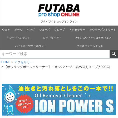
フタバプロショップオンライン
ウェア
ボール
バッグ
シューズ
グローブ
アクセサリー
ボウラーズストリート
インディペンデント
レディキャット
ブランズウィックコラボウェア
ハイスポーツコラボウェア
プロオリジナルグッズ
HOME
アクセサリー
【ボウリングボールクリーナー】イオンパワーS 詰め替えタイプ(500CC)