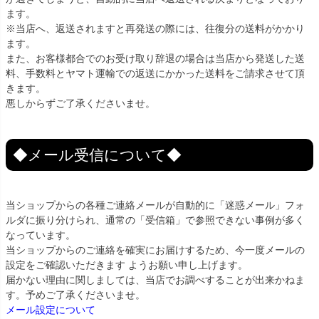
ます。
※当店へ、返送されますと再発送の際には、往復分の送料がかかり
ます。
また、お客様都合でのお受け取り辞退の場合は当店から発送した送
料、手数料とヤマト運輸での返送にかかった送料をご請求させて頂
きます。
悪しからずご了承くださいませ。
◆メール受信について◆
当ショップからの各種ご連絡メールが自動的に「迷惑メール」フォ
ルダに振り分けられ、通常の「受信箱」で参照できない事例が多く
なっています。
当ショップからのご連絡を確実にお届けするため、今一度メールの
設定をご確認いただきます ようお願い申し上げます。
届かない理由に関しましては、当店でお調べすることが出来かねま
す。予めご了承くださいませ。
メール設定について