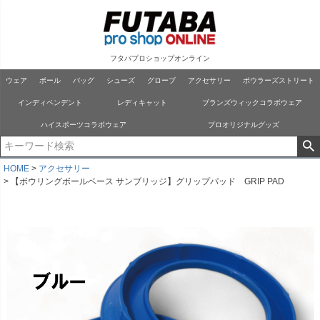
フタバプロショップオンライン
ウェア
ボール
バッグ
シューズ
グローブ
アクセサリー
ボウラーズストリート
インディペンデント
レディキャット
ブランズウィックコラボウェア
ハイスポーツコラボウェア
プロオリジナルグッズ
HOME
アクセサリー
【ボウリングボールベース サンブリッジ】グリップパッド GRIP PAD