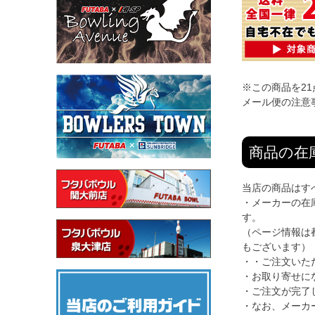
※この商品を2
メール便の注意
商品の在
当店の商品はす
・メーカーの在
す。
（ページ情報は
もございます）
・・ご注文いた
・お取り寄せに
・ご注文が完了
・なお、メーカ