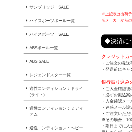
サンブリッジ SALE
※上記表は出荷予
※メーカーからの
ハイスポーツボール一覧
ハイスポーツ SALE
◆決済に
ABSボール一覧
クレジットカ
ABS SALE
・ご注文の発送
・発送前にキャ
レジェンドスター一覧
銀行振り込み
適性コンディション：ドライ
・ご入金確認後
(ライト)
・必ずお振込案
・入金確認メー
・迷惑メール設
適性コンディション：ミディ
・ご注文いただ
アム
※その場合、1
・期日までに入
適性コンディション：ヘビー
悪しからず、ご