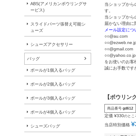
ABS(アメリカンボウリングサ
当ショップから
ービス)
す。
当ショップから
届かない理由に
スライドパーツ張替え可能シ
メール設定につ
ューズ
○○@au.com
○○@ezweb.ne.j
シューズアクセサリー
○○@gmail.com
○○@yahoo.co.jp
バッグ
をお使いのお客
誠にお手数です
ボールが1個入るバッグ
ボールが2個入るバッグ
【ボウリングテ
ボールが3個入るバッグ
商品番号
gd612
ボールが4個入るバッグ
定価
¥
330
のとこ
¥
当店特別価格
シューズバッグ