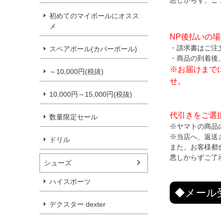
初めてのマイボールにオスス
メ
NP後払いの
・請求書はご注
スペアボール(カバーボール)
・商品の到着後
※お届けまで
～10,000円(税抜)
せ。
10,000円～15,000円(税抜)
代引きをご選
数量限定セール
※ヤマトの商品
※当店へ、返送
ドリル
また、お客様都
悪しからずご了
シューズ
ハイスポーツ
◆メール
デクスター dexter