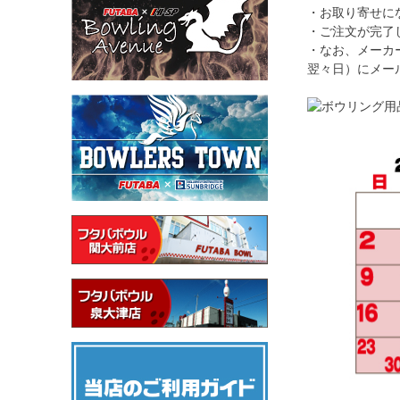
・お取り寄せに
・ご注文が完了
・なお、メーカ
翌々日）にメー