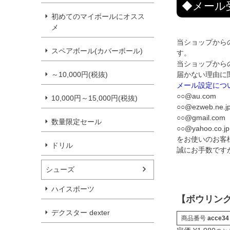
◆メール
初めてのマイボールにオスス
メ
当ショップから
スペアボール(カバーボール)
す。
当ショップから
～10,000円(税抜)
届かない理由に
メール設定につ
○○@au.com
10,000円～15,000円(税抜)
○○@ezweb.ne.j
○○@gmail.com
数量限定セール
○○@yahoo.co.jp
をお使いのお客
ドリル
誠にお手数です
シューズ
ハイスポーツ
【ボウリング
デクスター dexter
商品番号
acce34