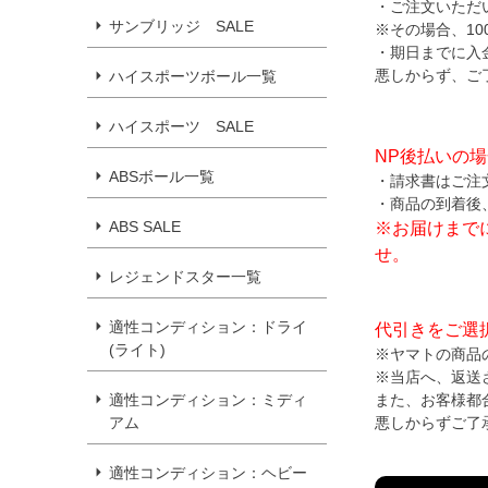
・ご注文いただ
サンブリッジ SALE
※その場合、1
・期日までに入
悪しからず、ご
ハイスポーツボール一覧
ハイスポーツ SALE
NP後払いの
ABSボール一覧
・請求書はご注
・商品の到着後
ABS SALE
※お届けまで
せ。
レジェンドスター一覧
適性コンディション：ドライ
代引きをご選
(ライト)
※ヤマトの商品
※当店へ、返送
また、お客様都
適性コンディション：ミディ
悪しからずご了
アム
適性コンディション：ヘビー