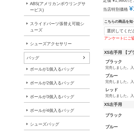
定価
¥
1,980
のと
ABS(アメリカンボウリングサ
¥
当店特別価格
ービス)
こちらの商品を知
スライドパーツ張替え可能シ
ューズ
アンケートにご
シューズアクセサリー
XS右手用 【
バッグ
ブラック
完売しました。入
ボールが1個入るバッグ
ブルー
完売しました。入
ボールが2個入るバッグ
レッド
完売しました。入
ボールが3個入るバッグ
XS左手用
ボールが4個入るバッグ
ブラック
シューズバッグ
ブルー