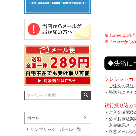
※上記表は出荷予
※メーカーからの
◆決済に
クレジットカ
・ご注文の発送
・発送前にキャ
銀行振り込み
・ご入金確認後
ボール
・必ずお振込案
・入金確認メー
サンブリッジ ボール一覧
・迷惑メール設