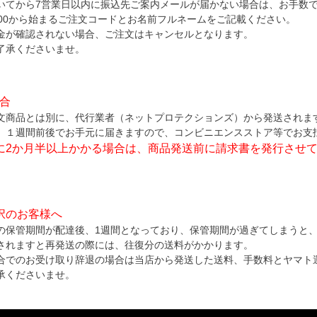
いてから7営業日以内に振込先ご案内メールが届かない場合は、お手数
000から始まるご注文コードとお名前フルネームをご記載ください。
金が確認されない場合、ご注文はキャンセルとなります。
了承くださいませ。
場合
文商品とは別に、代行業者（ネットプロテクションズ）から発送されま
、１週間前後でお手元に届きますので、コンビニエンスストア等でお支
に2か月半以上かかる場合は、商品発送前に請求書を発行させ
択のお客様へ
の保管期間が配達後、1週間となっており、保管期間が過ぎてしまうと
されますと再発送の際には、往復分の送料がかかります。
合でのお受け取り辞退の場合は当店から発送した送料、手数料とヤマト
承くださいませ。