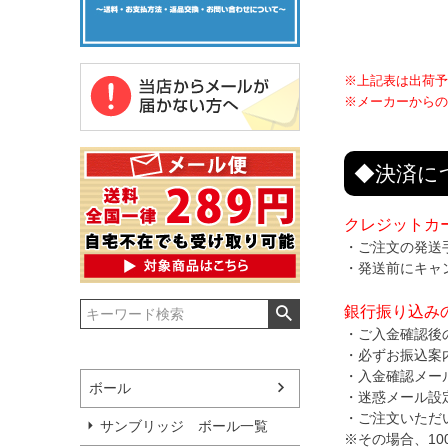
※上記表は出荷予
※メーカーからの
◆決済に
クレジットカ
・ご注文の発送
・発送前にキャ
銀行振り込み
・ご入金確認後
・必ずお振込案
・入金確認メー
ボール
・迷惑メール設
・ご注文いただ
サンブリッジ ボール一覧
※その場合、1