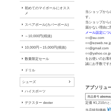
初めてのマイボールにオスス
当ショップから
メ
す。
当ショップから
スペアボール(カバーボール)
届かない理由に
メール設定につ
～10,000円(税抜)
○○@au.com
○○@ezweb.ne.j
10,000円～15,000円(税抜)
○○@gmail.com
○○@yahoo.co.jp
をお使いのお客
数量限定セール
誠にお手数です
ドリル
シューズ
アブソリュ
ハイスポーツ
商品番号
absmu
デクスター dexter
定価
¥
1,210
のと
¥
当店特別価格