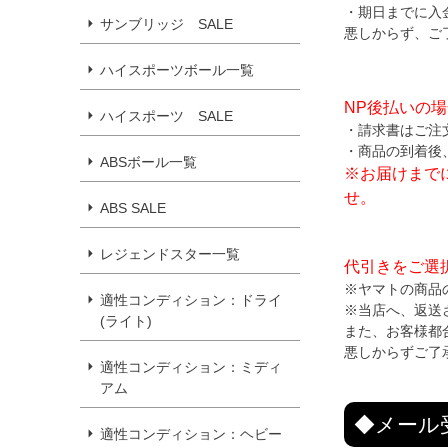
・期日までに入
サンブリッジ SALE
悪しからず、ご
ハイスポーツボール一覧
NP後払いの
ハイスポーツ SALE
・請求書はご注
・商品の到着後
ABSボール一覧
※お届けまで
せ。
ABS SALE
レジェンドスター一覧
代引きをご選
※ヤマトの商品
適性コンディション：ドライ
※当店へ、返送
(ライト)
また、お客様都
悪しからずご了
適性コンディション：ミディ
アム
◆メール
適性コンディション：ヘビー