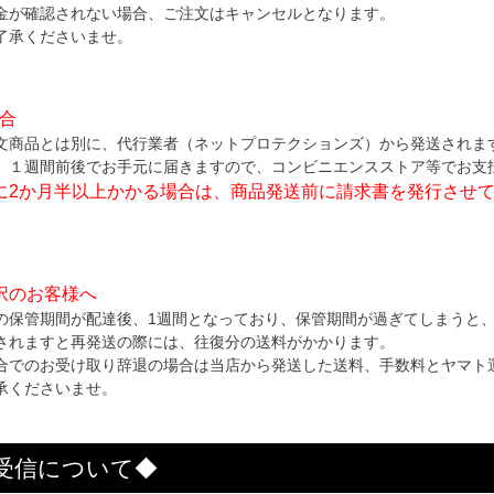
金が確認されない場合、ご注文はキャンセルとなります。
了承くださいませ。
場合
文商品とは別に、代行業者（ネットプロテクションズ）から発送されま
、１週間前後でお手元に届きますので、コンビニエンスストア等でお支
に2か月半以上かかる場合は、商品発送前に請求書を発行させ
択のお客様へ
の保管期間が配達後、1週間となっており、保管期間が過ぎてしまうと
されますと再発送の際には、往復分の送料がかかります。
合でのお受け取り辞退の場合は当店から発送した送料、手数料とヤマト
承くださいませ。
受信について◆